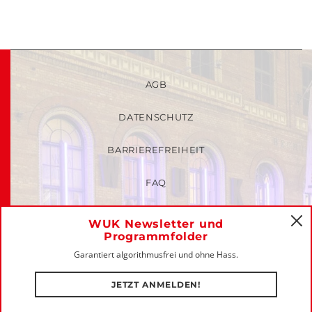
AGB
DATENSCHUTZ
BARRIEREFREIHEIT
FAQ
KINDER- UND JUGENDSCHUTZRICHTLINIEN
WUK Newsletter und
C
Programmfolder
MITGLIEDER-LOGIN
Garantiert algorithmusfrei und ohne Hass.
IMPRESSUM
JETZT ANMELDEN!