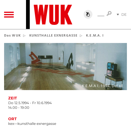
SUCHE
DE
SUCHE
TOGGLE NAVIGATION
EN
Das WUK
KUNSTHALLE EXNERGASSE
K.E.M.A. I
K.E.M.A I, 1994, Detail
ZEIT
Do 12.5.1994 - Fr 10.6.1994
14.00 - 19.00
ORT
kex—kunsthalle exnergasse