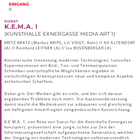
EINGANG
B
KUNST
K.E.M.A. I
(KUNSTHALLE EXNERGASSE MEDIA ART 1)
KRITZ KRATZ (Markus KRIPS, Lili VOIGT, Köln) // Alf ALTENDORF
(A) // Reinhold LEITNER (A) // Isa ROSENBERGER (A).
Künstlerische Umsetzung moderner Technologien, lustvolles
Experimentieren mit Bild-, Ton- und Textmanipulation:
Scheinbar unerschöpfliche Möglichkeiten ergeben in
vielschichtigen Arbeitsprozessen neue und komplexe Aspekte
ästhetischen Schaffens.
Dabei gilt: Der Medien gibt es viele, und der sich daraus
ergebenden Probleme noch mehr. Die Auseinandersetzung
damit macht die Medienkunst zur adäquaten und gleichzeitig
am heftigsten hinterfragten zeitgenössischen Kunstrichtung.
K.E.M.A. 1, von Rosa von Suess für die Kunsthalle Exnergasse
konzipiert, präsentiert eine junge, schon zur Zeit der
Informationsgesellschaft aufgewachsene Generation; welcher
der Umgang mit modernen Technologien selbstverständlich