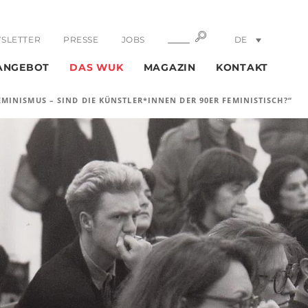
SUCHE
SUCHE
SLETTER
PRESSE
JOBS
DE
EN
ANGEBOT
DAS WUK
MAGAZIN
KONTAKT
MINISMUS – SIND DIE KÜNSTLER*INNEN DER 90ER FEMINISTISCH?“