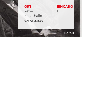
ORT
EINGANG
kex—
B
kunsthalle
exnergasse
Detail