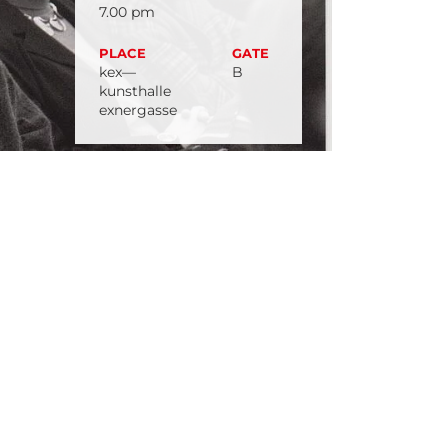
7.00 pm
PLACE
GATE
kex—
B
kunsthalle
exnergasse