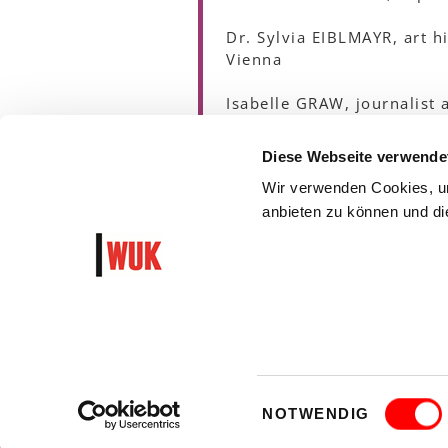
Dr. Sylvia EIBLMAYR, art h
Vienna
Isabelle GRAW, journalist 
Ingeborg KNAIPP, artist, V
Diese Webseite verwende
Wir verwenden Cookies, um
Dr. Christine LEINFELLNER,
anbieten zu können und die
Karin RICK, author, Vienna
Einwilligungsauswahl
GTC
PRIVACY
NOTWENDIG