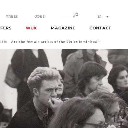
SEARCH
SEARCH
PRESS
JOBS
EN
DE
FERS
WUK
MAGAZINE
CONTACT
SM – Are the female artists of the 90ties feminists?“