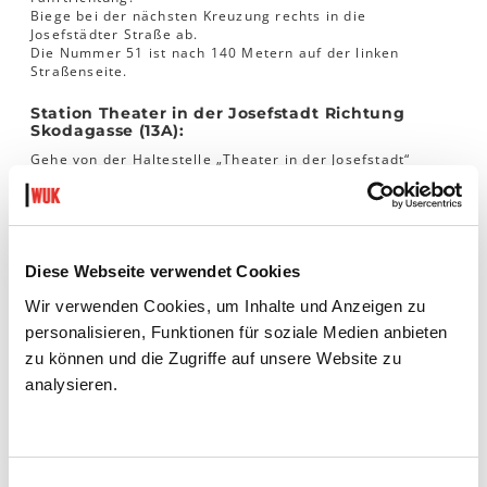
Biege bei der nächsten Kreuzung rechts in die
Josefstädter Straße ab.
Die Nummer 51 ist nach 140 Metern auf der linken
Straßenseite.
Station Theater in der Josefstadt Richtung
Skodagasse (13A):
Gehe von der Haltestelle „Theater in der Josefstadt“
gegen die Fahrtrichtung.
Biege bei der nächsten Kreuzung rechts in die
Josefstädter Straße ab.
Die Nummer 51 ist nach 300 Metern auf der linken
Straßenseite.
Diese Webseite verwendet Cookies
Wir verwenden Cookies, um Inhalte und Anzeigen zu
Vom Hauseingang zum Empfang -
personalisieren, Funktionen für soziale Medien anbieten
Wegbeschreibung
zu können und die Zugriffe auf unsere Website zu
Gehe in den Hof hinein.
analysieren.
In der Hof-Mitte ist eine ummauerte Grünfläche.
Gehe um die Grünfläche herum bis zur anderen Seite.
Dort ist der Eingang von WUK Jugendcoaching West.
Einwilligungsauswahl