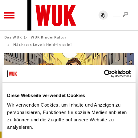
SUC
SUCHE
TOGGLE NAVIGATION
Das WUK
WUK KinderKultur
Nächstes Level: Held*in sein!
Diese Webseite verwendet Cookies
Wir verwenden Cookies, um Inhalte und Anzeigen zu
NÄCHSTES LEVEL: HELD*IN SEIN!
personalisieren, Funktionen für soziale Medien anbieten
WIENS ERSTE IMPROSHOW FÜR JUNGES
zu können und die Zugriffe auf unsere Website zu
PUBLIKUM
analysieren.
Improvisationstheater - Was ist das eigentlich?