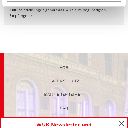
Gemäß § 4a Abs. 2 Z. 5 EStG für Kunst- und
Kultureinrichtungen gehört das WUK zum begünstigten
Empfängerkreis.
AGB
DATENSCHUTZ
BARRIEREFREIHEIT
FAQ
KINDER- UND JUGENDSCHUTZRICHTLINIEN
WUK Newsletter und
C