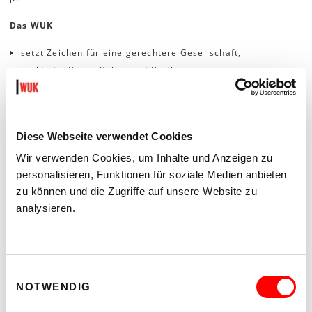
Das WUK
setzt Zeichen für eine gerechtere Gesellschaft,
verbindet Kunst, Kultur und Kritik,
ist Ort zivilgesellschaftlichen Handelns,
der Selbstermächtigung,
schafft Freiräume des Lernens und Probierens.
Diese Webseite verwendet Cookies
Kultur braucht Orte.
Wir verwenden Cookies, um Inhalte und Anzeigen zu
Eine lebendige Stadt braucht Orte wie das WUK.
Das WUK braucht treue Freund*innen wie dich!
personalisieren, Funktionen für soziale Medien anbieten
zu können und die Zugriffe auf unsere Website zu
Spende gleich jetzt!
analysieren.
Einwilligungsauswahl
NOTWENDIG
Kontakt
spenden
@
wuk
.
at