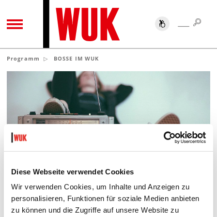
SUC
SUCHE
TOGGLE NAVIGATION
Programm
BOSSE IM WUK
Photo by Eric Nopanen on Unsplash
ZEIT
Mo 19.11.2018
Diese Webseite verwendet Cookies
16.30 - 17.00
Wir verwenden Cookies, um Inhalte und Anzeigen zu
ORT
personalisieren, Funktionen für soziale Medien anbieten
WUK Radio auf Orange 94.0
zu können und die Zugriffe auf unsere Website zu