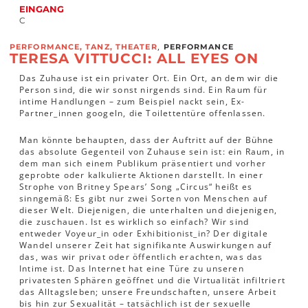
EINGANG
C
,
PERFORMANCE, TANZ, THEATER
PERFORMANCE
TERESA VITTUCCI: ALL EYES ON
Das Zuhause ist ein privater Ort. Ein Ort, an dem wir die
Person sind, die wir sonst nirgends sind. Ein Raum für
intime Handlungen – zum Beispiel nackt sein, Ex-
Partner_innen googeln, die Toilettentüre offenlassen.
Man könnte behaupten, dass der Auftritt auf der Bühne
das absolute Gegenteil von Zuhause sein ist: ein Raum, in
dem man sich einem Publikum präsentiert und vorher
geprobte oder kalkulierte Aktionen darstellt. In einer
Strophe von Britney Spears’ Song „Circus“ heißt es
sinngemäß: Es gibt nur zwei Sorten von Menschen auf
dieser Welt. Diejenigen, die unterhalten und diejenigen,
die zuschauen. Ist es wirklich so einfach? Wir sind
entweder Voyeur_in oder Exhibitionist_in? Der digitale
Wandel unserer Zeit hat signifikante Auswirkungen auf
das, was wir privat oder öffentlich erachten, was das
Intime ist. Das Internet hat eine Türe zu unseren
privatesten Sphären geöffnet und die Virtualität infiltriert
das Alltagsleben; unsere Freundschaften, unsere Arbeit
bis hin zur Sexualität – tatsächlich ist der sexuelle