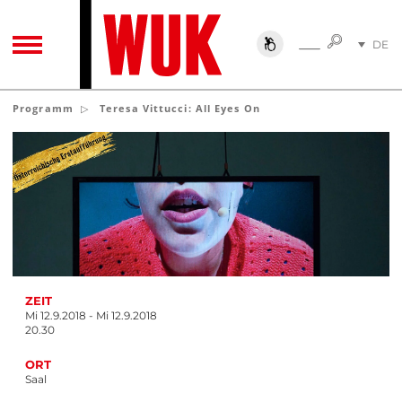
SUCHE
DE
SUCHE
TOGGLE NAVIGATION
EN
Programm
Teresa Vittucci: All Eyes On
ZEIT
Mi 12.9.2018 - Mi 12.9.2018
20.30
ORT
Saal