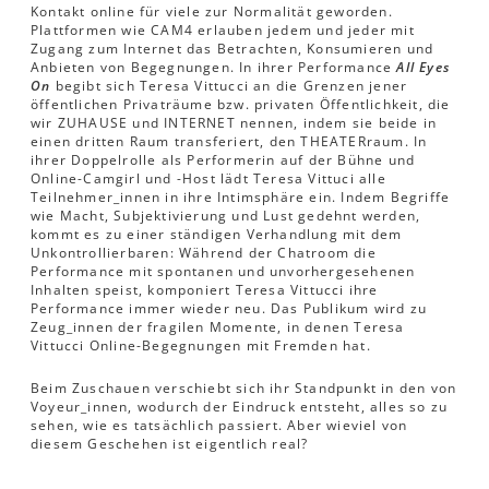
Kontakt online für viele zur Normalität geworden.
Plattformen wie CAM4 erlauben jedem und jeder mit
Zugang zum Internet das Betrachten, Konsumieren und
Anbieten von Begegnungen. In ihrer Performance
All Eyes
On
begibt sich Teresa Vittucci an die Grenzen jener
öffentlichen Privaträume bzw. privaten Öffentlichkeit, die
wir ZUHAUSE und INTERNET nennen, indem sie beide in
einen dritten Raum transferiert, den THEATERraum. In
ihrer Doppelrolle als Performerin auf der Bühne und
Online-Camgirl und -Host lädt Teresa Vittuci alle
Teilnehmer_innen in ihre Intimsphäre ein. Indem Begriffe
wie Macht, Subjektivierung und Lust gedehnt werden,
kommt es zu einer ständigen Verhandlung mit dem
Unkontrollierbaren: Während der Chatroom die
Performance mit spontanen und unvorhergesehenen
Inhalten speist, komponiert Teresa Vittucci ihre
Performance immer wieder neu. Das Publikum wird zu
Zeug_innen der fragilen Momente, in denen Teresa
Vittucci Online-Begegnungen mit Fremden hat.
Beim Zuschauen verschiebt sich ihr Standpunkt in den von
Voyeur_innen, wodurch der Eindruck entsteht, alles so zu
sehen, wie es tatsächlich passiert. Aber wieviel von
diesem Geschehen ist eigentlich real?