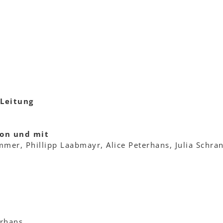
 Leitung
von und mit
mer, Phillipp Laabmayr, Alice Peterhans, Julia Schran
erhans