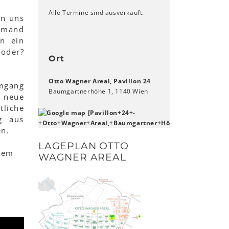
Alle Termine sind ausverkauft.
nn uns
emand
n ein
 oder?
Ort
Otto Wagner Areal, Pavillon 24
Umgang
Baumgartnerhöhe 1, 1140 Wien
 neue
liche
g aus
en.
LAGEPLAN OTTO
nem
WAGNER AREAL