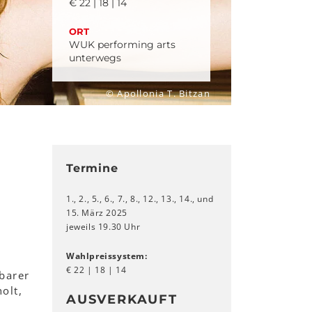
€ 22 | 18 | 14
ORT
WUK performing arts
unterwegs
© Apollonia T. Bitzan
Termine
1., 2., 5., 6., 7., 8., 12., 13., 14., und
15. März 2025
jeweils 19.30 Uhr
Wahlpreissystem:
€ 22 | 18 | 14
barer
olt,
AUSVERKAUFT