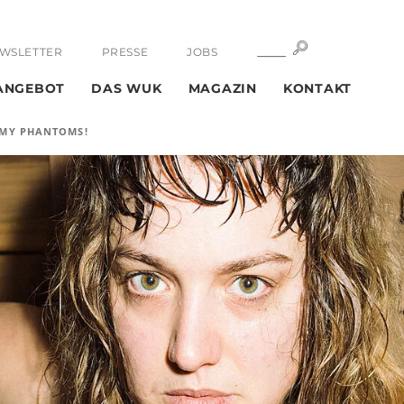
SUCHE
SUCHE
WSLETTER
PRESSE
JOBS
ANGEBOT
DAS WUK
MAGAZIN
KONTAKT
L MY PHANTOMS!