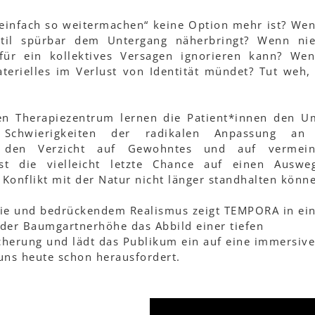
einfach so weitermachen“ keine Option mehr ist? We
stil spürbar dem Untergang näherbringt? Wenn ni
ür ein kollektives Versagen ignorieren kann? Wen
terielles im Verlust von Identität mündet? Tut weh,
!
en Therapiezentrum lernen die Patient*innen den 
 Schwierigkeiten der radikalen Anpassung an
e den Verzicht auf Gewohntes und auf vermeint
st die vielleicht letzte Chance auf einen Auswe
Konflikt mit der Natur nicht länger standhalten könn
pie und bedrückendem Realismus zeigt TEMPORA in ei
 der Baumgartnerhöhe das Abbild einer tiefen
icherung und lädt das Publikum ein auf eine immersive
 uns heute schon herausfordert.