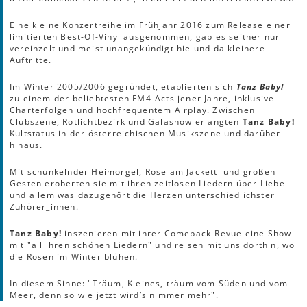
Eine kleine Konzertreihe im Frühjahr 2016 zum Release einer
limitierten Best-Of-Vinyl ausgenommen, gab es seither nur
vereinzelt und meist unangekündigt hie und da kleinere
Auftritte.
Im Winter 2005/2006 gegründet, etablierten sich
Tanz Baby!
zu einem der beliebtesten FM4-Acts jener Jahre, inklusive
Charterfolgen und hochfrequentem Airplay. Zwischen
Clubszene, Rotlichtbezirk und Galashow erlangten
Tanz Baby!
Kultstatus in der österreichischen Musikszene und darüber
hinaus.
Mit schunkelnder Heimorgel, Rose am Jackett und großen
Gesten eroberten sie mit ihren zeitlosen Liedern über Liebe
und allem was dazugehört die Herzen unterschiedlichster
Zuhörer_innen.
Tanz Baby!
inszenieren mit ihrer Comeback-Revue eine Show
mit "all ihren schönen Liedern" und reisen mit uns dorthin, wo
die Rosen im Winter blühen.
In diesem Sinne: "Träum, Kleines, träum vom Süden und vom
Meer, denn so wie jetzt wird’s nimmer mehr".