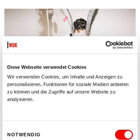
Diese Webseite verwendet Cookies
Wir verwenden Cookies, um Inhalte und Anzeigen zu
personalisieren, Funktionen für soziale Medien anbieten
zu können und die Zugriffe auf unsere Website zu
analysieren.
DER TÄUBLING
PLATZKONZERTE 2026
Di 11.8.2026
20.30
Einwilligungsauswahl
NOTWENDIG
Hof