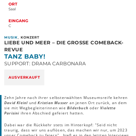
ORT
Saal
EINGANG
C
,
MUSIK
KONZERT
LIEBE UND MEER – DIE GROSSE COMEBACK-R
EVUE
TANZ BABY!
SUPPORT: DRAMA CARBONARA
AUSVERKAUFT
Zehn Jahre nach ihrer selbsterwählten Museumsreife kehren
David Kleinl
und
Kristian Musser
an jenen Ort zurück, an dem
sie mit Wegbegleiterinnen wie
Bilderbuch
oder
Violetta
Parisini
ihren Abschied gefeiert hatten.
Dabei war die Rückkehr stets im Hinterkopf: "Seid nicht
traurig, dass wir uns auflösen, das machen wir nur, um 2023
unser Comeback zu feiern", hieß es in den letzten Interviews.