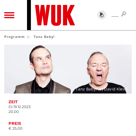
SUC
SUCHE
TOGGLE NAVIGATION
Programm
Tanz Baby!
Tanz Baby! (c) David Kleinl
ZEIT
Di 19.12.2023
20.00
PREIS
€ 25,00