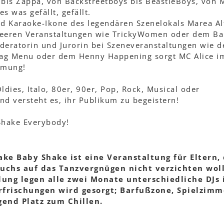
 bis Zappa, von Backstreetboys bis BeastieBoys, von M
s was gefällt, gefällt.
nd Karaoke-Ikone des legendären Szenelokals Marea Al
ueeren Veranstaltungen wie TrickyWomen oder dem Bal
deratorin und Jurorin bei Szeneveranstaltungen wie 
Drag Menu oder dem Henny Happening sorgt MC Alice 
mmung!
ldies, Italo, 80er, 90er, Pop, Rock, Musical oder
d versteht es, ihr Publikum zu begeistern!
Shake Everybody!
ke Baby Shake ist eine Veranstaltung für Eltern, 
chs auf das Tanzvergnügen nicht verzichten wol
ung legen alle zwei Monate unterschiedliche DJs 
Erfrischungen wird gesorgt; Barfußzone, Spielzimm
end Platz zum Chillen.