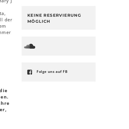
ary J
ta,
KEINE RESERVIERUNG
l der
MÖGLICH
dem
immer
Folge uns auf FB
die
len.
ihre
er,