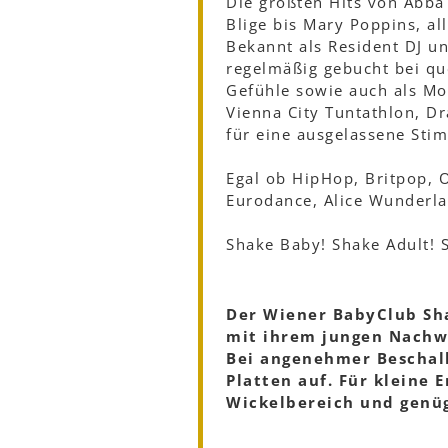
Die größten Hits von Abba
Blige bis Mary Poppins, alle
Bekannt als Resident DJ u
regelmäßig gebucht bei q
Gefühle sowie auch als Mo
Vienna City Tuntathlon, 
für eine ausgelassene Sti
Egal ob HipHop, Britpop, O
Eurodance, Alice Wunderlan
Shake Baby! Shake Adult! 
Der Wiener BabyClub Sha
mit ihrem jungen Nachwu
Bei angenehmer Beschall
Platten auf. Für kleine 
Wickelbereich und genüg