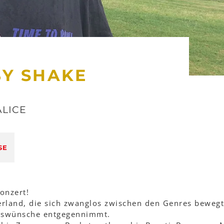
BY SHAKE
ALICE
SE
onzert!
rland, die sich zwanglos zwischen den Genres beweg
nswünsche entgegennimmt.