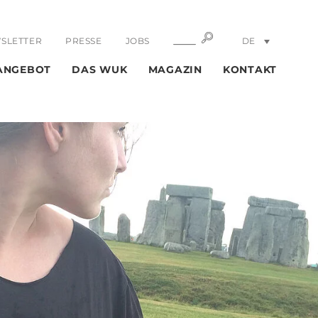
SUCHE
SUCHE
SLETTER
PRESSE
JOBS
DE
EN
ANGEBOT
DAS WUK
MAGAZIN
KONTAKT