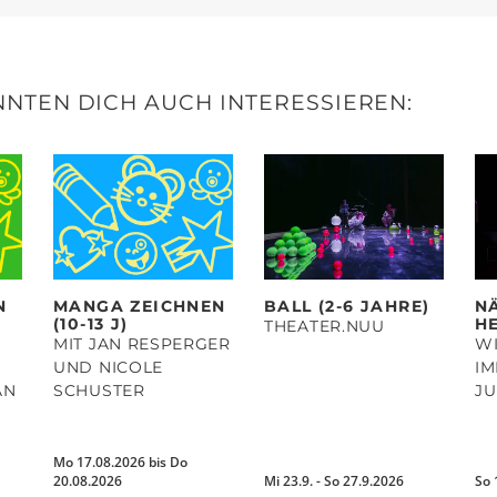
NTEN DICH AUCH INTERESSIEREN:
N
MANGA ZEICHNEN
BALL (2-6 JAHRE)
N
(10-13 J)
HE
THEATER.NUU
MIT JAN RESPERGER
WI
UND NICOLE
I
AN
SCHUSTER
J
N
Mo 17.08.2026 bis Do
20.08.2026
Mi 23.9. - So 27.9.2026
So 