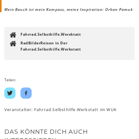
Mein Bauch ist mein Kompass, meine Inspiration: Orhan Pamuk
Fahrrad.Selbsthilfe.Wersktatt
RadBilderReisen in Der
Fahrrad.Selbsthilfe.Werkstatt
Teilen:
Auf
Auf
Twitter
Facebook
teilen
teilen
Veranstalter: Fahrrad.Selbsthilfe.Werkstatt im WUK
DAS KÖNNTE DICH AUCH