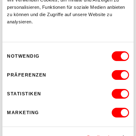
personalisieren, Funktionen für soziale Medien anbieten
WUK ABHOLMARKT
zu können und die Zugriffe auf unsere Website zu
FRISCHES AUS DEM MARCHFELD BESTELLEN UND
analysieren.
ABHOLEN
jeden Di und Fr im WUK abholen
Informationsbüro
Einwilligungsauswahl
NOTWENDIG
MEHR LESEN
PRÄFERENZEN
STATISTIKEN
MARKETING