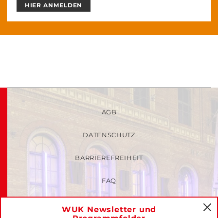
HIER ANMELDEN
AGB
DATENSCHUTZ
BARRIEREFREIHEIT
FAQ
KINDER- UND JUGENDSCHUTZRICHTLINIEN
WUK Newsletter und
C