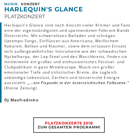
,
MUSIK
KONZERT
HARLEQUIN'S GLANCE
PLATZKONZERT
Harlequin's Glance sind nach Ansicht vieler Kritiker und Fans
eine der eigenständigsten und spannendsten Folkrock-Bands
Österreichs. Mit schwerelosen Balladen und schrägen
Uptempo-Songs, Einflüssen aus Americana, Weillschem
Kabarett, Balkan und Klezmer, sowie dem virtuosen Einsatz
teils außergewöhnlicher Instrumente wie der schwedischen
Nyckelharpa, der Lap-Steel und des Waschbretts, finden sie
mittlerweile ein großes und enthusiastisches Festival- und
Clubpublikum in ganz Mitteleuropa. Musik von großer
emotionaler Tiefe und stilistischer Breite, die zugleich
unbändige Lebenslust, Zartheit und tänzerische Energie
ausstrahlt.
„...ein Fixpunkt in der österreichischen Folkszene.“
(Kleine Zeitung)
DJ Manfredinho
PLATZKONZERTE 2018
ZUM GESAMTEN PROGRAMM!