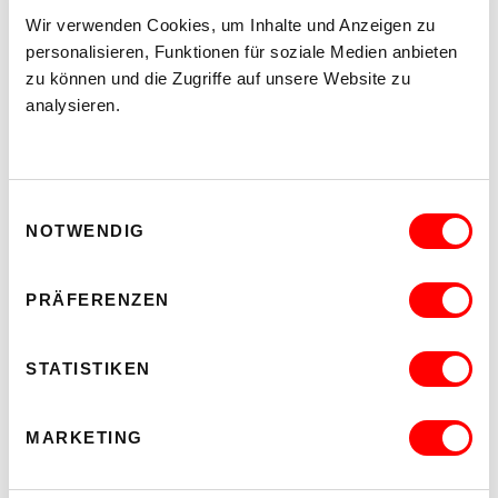
Wir verwenden Cookies, um Inhalte und Anzeigen zu
personalisieren, Funktionen für soziale Medien anbieten
zu können und die Zugriffe auf unsere Website zu
PALOMA 004
PLATZKONZERTE 2026
analysieren.
Mi 12.8.2026
20.30
Hof
Einwilligungsauswahl
NOTWENDIG
MEHR LESEN
PRÄFERENZEN
STATISTIKEN
MARKETING