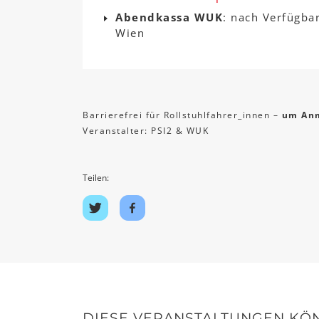
Abendkassa WUK
: nach Verfügba
Wien
Barrierefrei für Rollstuhlfahrer_innen –
um Anm
Veranstalter: PSI2 & WUK
Teilen:
Auf
Auf
Twitter
Facebook
teilen
teilen
DIESE VERANSTALTUNGEN KÖN