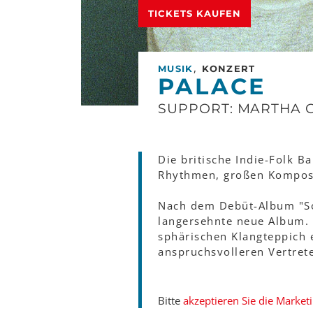
TICKETS KAUFEN
,
MUSIK
KONZERT
PALACE
SUPPORT: MARTHA 
Die britische Indie-Folk B
Rhythmen, großen Komposi
Nach dem Debüt-Album "So 
langersehnte neue Album. 
sphärischen Klangteppich
anspruchsvolleren Vertrete
Bitte
akzeptieren Sie die Market