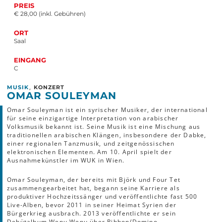
PREIS
€ 28,00 (inkl. Gebühren)
ORT
Saal
EINGANG
C
,
MUSIK
KONZERT
OMAR SOULEYMAN
Omar Souleyman ist ein syrischer Musiker, der international
für seine einzigartige Interpretation von arabischer
Volksmusik bekannt ist. Seine Musik ist eine Mischung aus
traditionellen arabischen Klängen, insbesondere der Dabke,
einer regionalen Tanzmusik, und zeitgenössischen
elektronischen Elementen. Am 10. April spielt der
Ausnahmekünstler im WUK in Wien.
Omar Souleyman, der bereits mit Björk und Four Tet
zusammengearbeitet hat, begann seine Karriere als
produktiver Hochzeitssänger und veröffentlichte fast 500
Live-Alben, bevor 2011 in seiner Heimat Syrien der
Bürgerkrieg ausbrach. 2013 veröffentlichte er sein
Debütalbum Wenu Wenu über Ribbon/Domino.