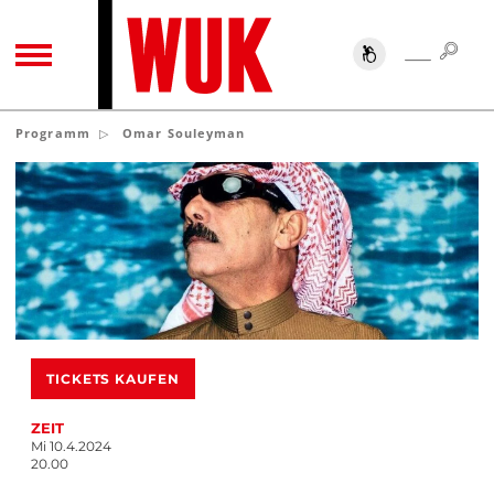
SUC
SUCHE
TOGGLE NAVIGATION
Programm
Omar Souleyman
TICKETS KAUFEN
ZEIT
Mi 10.4.2024
20.00