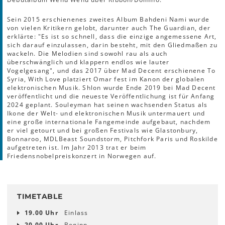
Sein 2015 erschienenes zweites Album Bahdeni Nami wurde
von vielen Kritikern gelobt, darunter auch The Guardian, der
erklärte: "Es ist so schnell, dass die einzige angemessene Art,
sich darauf einzulassen, darin besteht, mit den Gliedmaßen zu
wackeln. Die Melodien sind sowohl rau als auch
überschwänglich und klappern endlos wie lauter
Vogelgesang", und das 2017 über Mad Decent erschienene To
Syria, With Love platziert Omar fest im Kanon der globalen
elektronischen Musik. Shlon wurde Ende 2019 bei Mad Decent
veröffentlicht und die neueste Veröffentlichung ist für Anfang
2024 geplant. Souleyman hat seinen wachsenden Status als
Ikone der Welt- und elektronischen Musik untermauert und
eine große internationale Fangemeinde aufgebaut, nachdem
er viel getourt und bei großen Festivals wie Glastonbury,
Bonnaroo, MDLBeast Soundstorm, Pitchfork Paris und Roskilde
aufgetreten ist. Im Jahr 2013 trat er beim
Friedensnobelpreiskonzert in Norwegen auf.
TIMETABLE
19.00 Uhr
Einlass
20.00 Uhr
Beginn