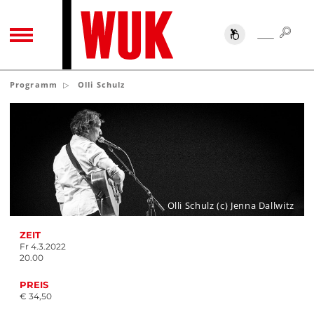
SUC
SUCHE
TOGGLE NAVIGATION
Programm
Olli Schulz
Olli Schulz (c) Jenna Dallwitz
ZEIT
Fr 4.3.2022
20.00
PREIS
€ 34,50