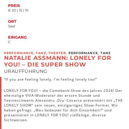
PREIS
€ 20 | 15 | 10
ORT
Saal
EINGANG
C
,
,
PERFORMANCE, TANZ, THEATER
PERFORMANCE
TANZ
NATALIE ASSMANN: LONELY FOR
YOU! – DIE SUPER SHOW
URAUFFÜHRUNG
“If you are feeling lonely, I´m feeling lonely too!”
LONELY FOR YOU! – die Comeback-Show des Jahres 2024! Der
ehemalige VIVA-Moderator der ersten Stunde und
Teenieschwarm Alexandru ‚Dru‘ Cosarca präsentiert mit „THE
LONELY SHOW“ sein neues, einzigartiges Show-Format. Wir
haben gefragt: „Was bedeutet für dich Einsamkeit?“ und
präsentieren in LONELY FOR YOU! vielfältige, diverse
Sichtweisen.