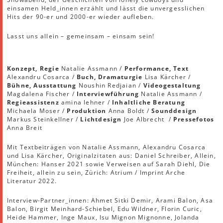
einsamen Held_innen erzählt und lässt die unvergesslichen
Hits der 90-er und 2000-er wieder aufleben.
Lasst uns allein – gemeinsam – einsam sein!
Konzept, Regie
Natalie Assmann /
Performance, Text
Alexandru Cosarca /
Buch, Dramaturgie
Lisa Kärcher /
Bühne, Ausstattung
Noushin Redjaian /
Videogestaltung
Magdalena Fischer /
Interviewführung
Natalie Assmann /
Regieassistenz
amina lehner /
Inhaltliche Beratung
Michaela Moser /
Produktion
Anna Boldt /
Sounddesign
Markus Steinkellner /
Lichtdesign
Joe Albrecht /
Pressefotos
Anna Breit
Mit Textbeiträgen von Natalie Assmann, Alexandru Cosarca
und Lisa Kärcher, Originalzitaten aus: Daniel Schreiber, Allein,
München: Hanser 2021 sowie Verweisen auf Sarah Diehl, Die
Freiheit, allein zu sein, Zürich: Atrium / Imprint Arche
Literatur 2022.
Interview-Partner_innen: Ahmet Sitki Demir, Arami Balon, Asa
Balon, Birgit Meinhard-Schiebel, Edu Wildner, Florin Curic,
Heide Hammer, Inge Maux, Isu Mignon Mignonne, Jolanda