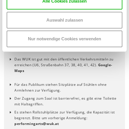
Alle Cookies zulassen
Auswahl zulassen
HINWEISE
Die Vorstellungen sind in deutscher Sprache.
Nur notwendige Cookies verwenden
Es kommen Stroboskop-Lichteffekte zum Einsatz.
Das WUK ist gut mit den öffentlichen Verkehrsmitteln zu
erreichen (U6, Straßenbahn 37, 38, 40, 41, 42).
Google-
Maps
Für das Publikum stehen Sitzplätze auf Stühlen ohne
Armlehnen zur Verfügung.
Der Zugang zum Saal ist barrierefrei, es gibt eine Toilette
mit Haltegriffen.
Es stehen Rollstuhlplätze zur Verfügung, die Kapazität ist
begrenzt. Bitte um vorherige Anmeldung:
performingarts
@
wuk
.
at