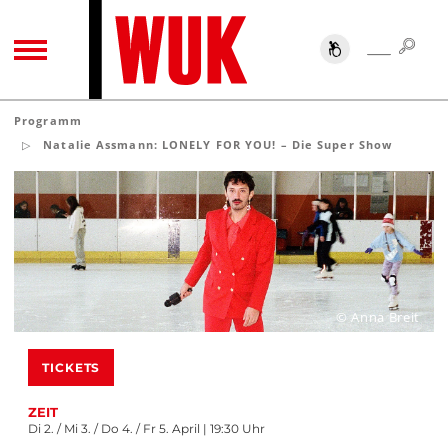
SUC
SUCHE
TOGGLE NAVIGATION
Programm
Natalie Assmann: LONELY FOR YOU! – Die Super Show
© Anna Breit
TICKETS
ZEIT
Di 2. / Mi 3. / Do 4. / Fr 5. April | 19:30 Uhr