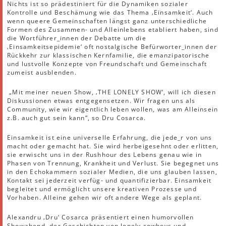
Nichts ist so prädestiniert für die Dynamiken sozialer
Kontrolle und Beschämung wie das Thema ‚Einsamkeit‘. Auch
wenn queere Gemeinschaften längst ganz unterschiedliche
Formen des Zusammen- und Alleinlebens etabliert haben, sind
die Wortführer_innen der Debatte um die
‚Einsamkeitsepidemie‘ oft nostalgische Befürworter_innen der
Rückkehr zur klassischen Kernfamilie, die emanzipatorische
und lustvolle Konzepte von Freundschaft und Gemeinschaft
zumeist ausblenden.
„Mit meiner neuen Show, ‚THE LONELY SHOW‘, will ich diesen
Diskussionen etwas entgegensetzen. Wir fragen uns als
Community, wie wir eigentlich leben wollen, was am Alleinsein
z.B. auch gut sein kann“, so Dru Cosarca.
Einsamkeit ist eine universelle Erfahrung, die jede_r von uns
macht oder gemacht hat. Sie wird herbeigesehnt oder erlitten,
sie erwischt uns in der Rushhour des Lebens genau wie in
Phasen von Trennung, Krankheit und Verlust. Sie begegnet uns
in den Echokammern sozialer Medien, die uns glauben lassen,
Kontakt sei jederzeit verfüg- und quantifizierbar. Einsamkeit
begleitet und ermöglicht unsere kreativen Prozesse und
Vorhaben. Alleine gehen wir oft andere Wege als geplant.
Alexandru ‚Dru‘ Cosarca präsentiert einen humorvollen
Showabend, der Geschichten von lonely cowboys und