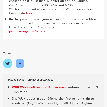
entscheidest du selbst, wie viel du zahlen kannst.
Zur Auswahl stehen
€ 20, € 15
und
€ 10
.
Weitere Informationen zu unserem Wahlpreissystem
findest du
hier
.
Kulturpass
: Inhaber_innen eines Kulturpasses melden
sich mit ihren Kartenwünschen sowie einem Scan oder
Foto des gültigen Ausweises bitte bei
performingarts
@
wuk
.
at
.
Teilen:
Auf
Auf
Twitter
Facebook
teilen
teilen
KONTAKT UND ZUGANG
WUK Werkstätten- und Kulturhaus
, Währinger Straße 59,
1090 Wien
Das WUK ist gut mit den öffentlichen Verkehrsmitteln zu
erreichen (U6, Straßenbahn 37, 38, 40, 41, 42).
Anfahrt