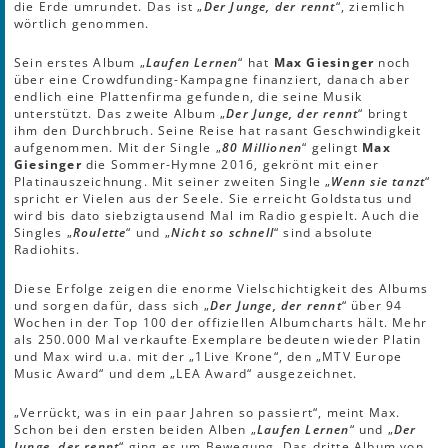
die Erde umrundet. Das ist „
Der Junge, der rennt
“, ziemlich
wörtlich genommen.
Sein erstes Album „
Laufen Lernen
“ hat
Max Giesinger
noch
über eine Crowdfunding-Kampagne finanziert, danach aber
endlich eine Plattenfirma gefunden, die seine Musik
unterstützt. Das zweite Album „
Der Junge, der rennt
“ bringt
ihm den Durchbruch. Seine Reise hat rasant Geschwindigkeit
aufgenommen. Mit der Single „
80 Millionen
“ gelingt
Max
Giesinger
die Sommer-Hymne 2016, gekrönt mit einer
Platinauszeichnung. Mit seiner zweiten Single „
Wenn sie tanzt
“
spricht er Vielen aus der Seele. Sie erreicht Goldstatus und
wird bis dato siebzigtausend Mal im Radio gespielt. Auch die
Singles „
Roulette
“ und „
Nicht so schnell
“ sind absolute
Radiohits.
Diese Erfolge zeigen die enorme Vielschichtigkeit des Albums
und sorgen dafür, dass sich „
Der Junge, der rennt
“ über 94
Wochen in der Top 100 der offiziellen Albumcharts hält. Mehr
als 250.000 Mal verkaufte Exemplare bedeuten wieder Platin
und Max wird u.a. mit der „1Live Krone“, den „MTV Europe
Music Award“ und dem „LEA Award“ ausgezeichnet.
„Verrückt, was in ein paar Jahren so passiert“, meint Max.
Schon bei den ersten beiden Alben „
Laufen Lernen
“ und „
Der
Junge, der rennt
“ ging es um Bewegung. Das dritte Album von