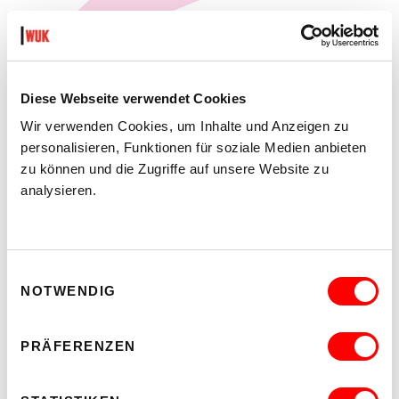
Diese Webseite verwendet Cookies
PLATZKONZERTE 2026
EIN DIVERSES PROGRAMM FÜR EIN DIVERSES
Wir verwenden Cookies, um Inhalte und Anzeigen zu
PUBLIKUM
personalisieren, Funktionen für soziale Medien anbieten
Di 11.8.2026 - Do 27.8.2026
zu können und die Zugriffe auf unsere Website zu
20:30 Uhr
analysieren.
Hof
MEHR LESEN
Einwilligungsauswahl
NOTWENDIG
PRÄFERENZEN