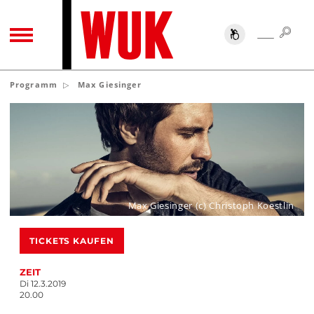
SUC
SUCHE
TOGGLE NAVIGATION
Programm
Max Giesinger
Max Giesinger (c) Christoph Koestlin
TICKETS KAUFEN
ZEIT
Di 12.3.2019
20.00