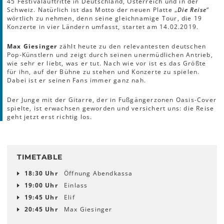
45 Festivalauftritte in Deutschland, Österreich und in der
Schweiz. Natürlich ist das Motto der neuen Platte „
Die Reise
“
wörtlich zu nehmen, denn seine gleichnamige Tour, die 19
Konzerte in vier Ländern umfasst, startet am 14.02.2019.
Max Giesinger
zählt heute zu den relevantesten deutschen
Pop-Künstlern und zeigt durch seinen unermüdlichen Antrieb,
wie sehr er liebt, was er tut. Nach wie vor ist es das Größte
für ihn, auf der Bühne zu stehen und Konzerte zu spielen.
Dabei ist er seinen Fans immer ganz nah.
Der Junge mit der Gitarre, der in Fußgängerzonen Oasis-Cover
spielte, ist erwachsen geworden und versichert uns: die Reise
geht jetzt erst richtig los.
TIMETABLE
18:30 Uhr
Öffnung Abendkassa
19:00 Uhr
Einlass
19:45 Uhr
Elif
20:45 Uhr
Max Giesinger