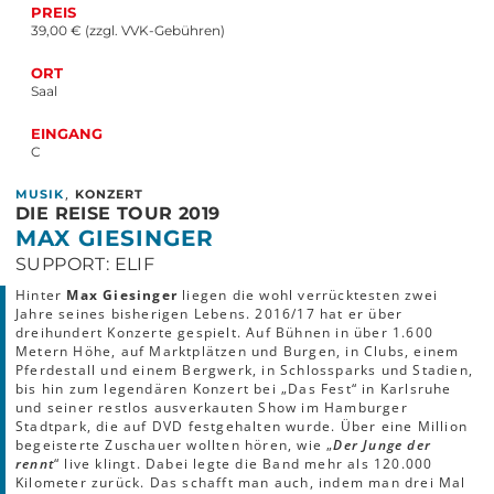
PREIS
39,00 € (zzgl. VVK-Gebühren)
ORT
Saal
EINGANG
C
,
MUSIK
KONZERT
DIE REISE TOUR 2019
MAX GIESINGER
SUPPORT: ELIF
Hinter
Max Giesinger
liegen die wohl verrücktesten zwei
Jahre seines bisherigen Lebens. 2016/17 hat er über
dreihundert Konzerte gespielt. Auf Bühnen in über 1.600
Metern Höhe, auf Marktplätzen und Burgen, in Clubs, einem
Pferdestall und einem Bergwerk, in Schlossparks und Stadien,
bis hin zum legendären Konzert bei „Das Fest“ in Karlsruhe
und seiner restlos ausverkauten Show im Hamburger
Stadtpark, die auf DVD festgehalten wurde. Über eine Million
begeisterte Zuschauer wollten hören, wie „
Der Junge der
rennt
“ live klingt. Dabei legte die Band mehr als 120.000
Kilometer zurück. Das schafft man auch, indem man drei Mal