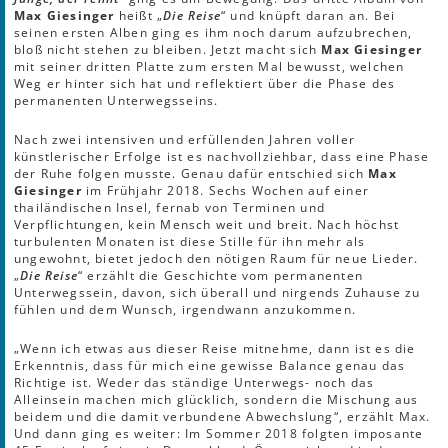
Max Giesinger
heißt „
Die Reise
“ und knüpft daran an. Bei
seinen ersten Alben ging es ihm noch darum aufzubrechen,
bloß nicht stehen zu bleiben. Jetzt macht sich
Max Giesinger
mit seiner dritten Platte zum ersten Mal bewusst, welchen
Weg er hinter sich hat und reflektiert über die Phase des
permanenten Unterwegsseins.
Nach zwei intensiven und erfüllenden Jahren voller
künstlerischer Erfolge ist es nachvollziehbar, dass eine Phase
der Ruhe folgen musste. Genau dafür entschied sich
Max
Giesinger
im Frühjahr 2018. Sechs Wochen auf einer
thailändischen Insel, fernab von Terminen und
Verpflichtungen, kein Mensch weit und breit. Nach höchst
turbulenten Monaten ist diese Stille für ihn mehr als
ungewohnt, bietet jedoch den nötigen Raum für neue Lieder.
„
Die Reise
“ erzählt die Geschichte vom permanenten
Unterwegssein, davon, sich überall und nirgends Zuhause zu
fühlen und dem Wunsch, irgendwann anzukommen.
„Wenn ich etwas aus dieser Reise mitnehme, dann ist es die
Erkenntnis, dass für mich eine gewisse Balance genau das
Richtige ist. Weder das ständige Unterwegs- noch das
Alleinsein machen mich glücklich, sondern die Mischung aus
beidem und die damit verbundene Abwechslung“, erzählt Max.
Und dann ging es weiter: Im Sommer 2018 folgten imposante