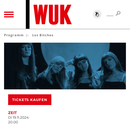
SUC
SUCHE
TOGGLE NAVIGATION
Programm
Los Bitchos
TICKETS KAUFEN
ZEIT
Di 19.11.2024
20.00