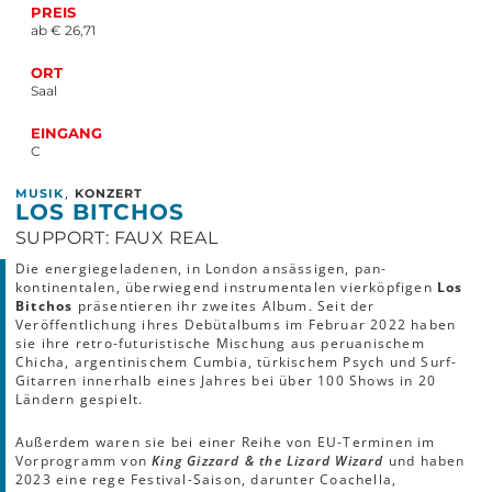
PREIS
ab € 26,71
ORT
Saal
EINGANG
C
,
MUSIK
KONZERT
LOS BITCHOS
SUPPORT: FAUX REAL
Die energiegeladenen, in London ansässigen, pan-
kontinentalen, überwiegend instrumentalen vierköpfigen
Los
Bitchos
präsentieren ihr zweites Album. Seit der
Veröffentlichung ihres Debütalbums im Februar 2022 haben
sie ihre retro-futuristische Mischung aus peruanischem
Chicha, argentinischem Cumbia, türkischem Psych und Surf-
Gitarren innerhalb eines Jahres bei über 100 Shows in 20
Ländern gespielt.
Außerdem waren sie bei einer Reihe von EU-Terminen im
Vorprogramm von
King Gizzard & the Lizard Wizard
und haben
2023 eine rege Festival-Saison, darunter Coachella,