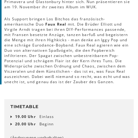
Primavera und Glastonbury hinter sich. Nun präsentieren sie
am 19. November ihr zweites Album im WUK.
Als Support bringen Los Bitchos das französisch-
amerikanische Duo
Faux Real
mit. Die Brüder Elliott und
Virgile Arndt tragen bei ihren DIY-Performances passende,
mit Fransen besetzte Anzüge, tanzen barfuß und begeistern
die Menge mit ihren Highkicks - man denke an Iggy Pop und
eine schräge Eurodance-Boyband. Faux Real agieren wie ein
Duo von alternativen Spaßvögeln, die den Popbereich
infiltrieren. Der Spagat zwischen unbestreitbarem Pop-
Potenzial und schrägem Flair ist der Kern ihres Tuns. Die
Widersprüche zwischen Ordnung und Chaos, zwischen dem
Viszeralen und dem Künstlichen - das ist es, was Faux Real
auszeichnet. Dabei weiß niemand so recht, was echt und was
unecht ist, und genau das ist der Zauber des Ganzen.
TIMETABLE
19.00 Uhr
Einlass
20.00 Uhr
Beginn
(Änderungen vorbehalten)