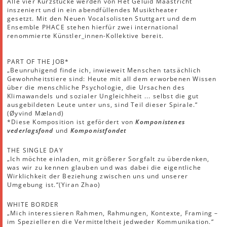
Alle vier Kurzstücke werden von Het Geluid Maastricht
inszeniert und in ein abendfüllendes Musiktheater
gesetzt. Mit den Neuen Vocalsolisten Stuttgart und dem
Ensemble PHACE stehen hierfür zwei international
renommierte Künstler_innen-Kollektive bereit.
PART OF THE JOB*
„Beunruhigend finde ich, inwieweit Menschen tatsächlich
Gewohnheitstiere sind: Heute mit all dem erworbenen Wissen
über die menschliche Psychologie, die Ursachen des
Klimawandels und sozialer Ungleichheit ... selbst die gut
ausgebildeten Leute unter uns, sind Teil dieser Spirale.“
(Øyvind Mæland)
*Diese Komposition ist gefördert von
Komponistenes
vederlagsfond
und
Komponistfondet
THE SINGLE DAY
„Ich möchte einladen, mit größerer Sorgfalt zu überdenken,
was wir zu kennen glauben und was dabei die eigentliche
Wirklichkeit der Beziehung zwischen uns und unserer
Umgebung ist.“(Yiran Zhao)
WHITE BORDER
„Mich interessieren Rahmen, Rahmungen, Kontexte, Framing –
im Spezielleren die Vermitteltheit jedweder Kommunikation.“