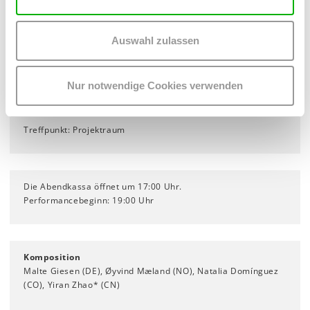
Auswahl zulassen
KÜNSTLER_INNENGESPRÄCH
Am Freitag, 13. September 2019 findet im Anschluss an die
Nur notwendige Cookies verwenden
Vorstellung ein Künstler_innengespräch mit den vier
Komponist_innen statt.
Treffpunkt: Projektraum
Die Abendkassa öffnet um 17:00 Uhr.
Performancebeginn: 19:00 Uhr
Komposition
Malte Giesen (DE), Øyvind Mæland (NO), Natalia Domínguez
(CO), Yiran Zhao* (CN)