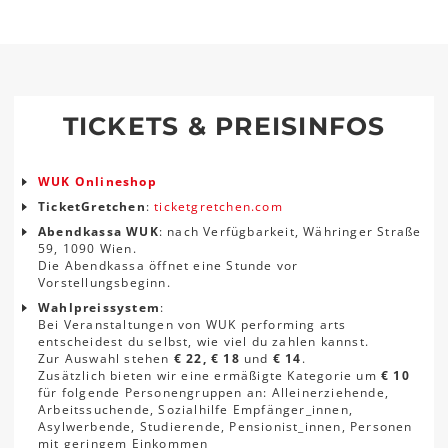
TICKETS & PREISINFOS
WUK Onlineshop
TicketGretchen
:
ticketgretchen.com
Abendkassa WUK
: nach Verfügbarkeit, Währinger Straße
59, 1090 Wien.
Die Abendkassa öffnet eine Stunde vor
Vorstellungsbeginn.
Wahlpreissystem
:
Bei Veranstaltungen von WUK performing arts
entscheidest du selbst, wie viel du zahlen kannst.
Zur Auswahl stehen
€ 22, € 18
und
€ 14
.
Zusätzlich bieten wir eine ermäßigte Kategorie um
€ 10
für folgende Personengruppen an: Alleinerziehende,
Arbeitssuchende, Sozialhilfe Empfänger_innen,
Asylwerbende, Studierende, Pensionist_innen, Personen
mit geringem Einkommen