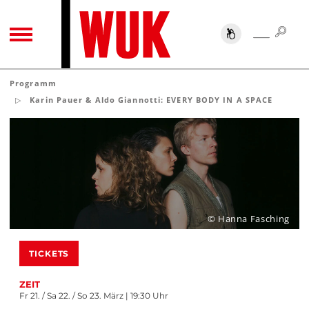
SUC
SUCHE
TOGGLE NAVIGATION
Programm
Karin Pauer & Aldo Giannotti: EVERY BODY IN A SPACE
© Hanna Fasching
TICKETS
ZEIT
Fr 21. / Sa 22. / So 23. März | 19:30 Uhr