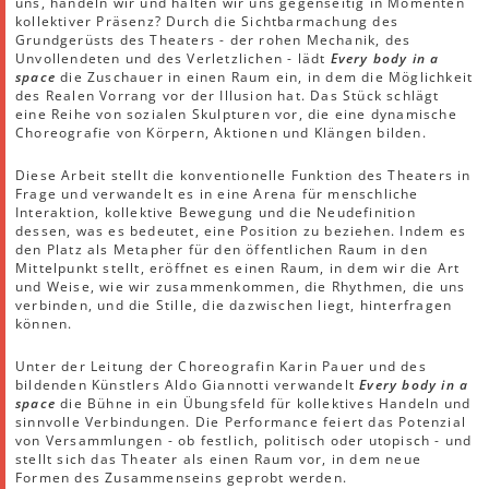
uns, handeln wir und halten wir uns gegenseitig in Momenten
kollektiver Präsenz? Durch die Sichtbarmachung des
Grundgerüsts des Theaters - der rohen Mechanik, des
Unvollendeten und des Verletzlichen - lädt
Every body in a
space
die Zuschauer in einen Raum ein, in dem die Möglichkeit
des Realen Vorrang vor der Illusion hat. Das Stück schlägt
eine Reihe von sozialen Skulpturen vor, die eine dynamische
Choreografie von Körpern, Aktionen und Klängen bilden.
Diese Arbeit stellt die konventionelle Funktion des Theaters in
Frage und verwandelt es in eine Arena für menschliche
Interaktion, kollektive Bewegung und die Neudefinition
dessen, was es bedeutet, eine Position zu beziehen. Indem es
den Platz als Metapher für den öffentlichen Raum in den
Mittelpunkt stellt, eröffnet es einen Raum, in dem wir die Art
und Weise, wie wir zusammenkommen, die Rhythmen, die uns
verbinden, und die Stille, die dazwischen liegt, hinterfragen
können.
Unter der Leitung der Choreografin Karin Pauer und des
bildenden Künstlers Aldo Giannotti verwandelt
Every body in a
space
die Bühne in ein Übungsfeld für kollektives Handeln und
sinnvolle Verbindungen. Die Performance feiert das Potenzial
von Versammlungen - ob festlich, politisch oder utopisch - und
stellt sich das Theater als einen Raum vor, in dem neue
Formen des Zusammenseins geprobt werden.