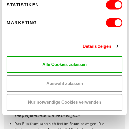
STATISTIKEN
Termine
MARKETING
21. / 22. / 23. März 2025
Saal
19:30 Uhr
Details zeigen
Wahlpreissystem:
€ 22 | 18 | 14
Alle Cookies zulassen
TICKETS
Auswahl zulassen
HINWEISE
Nur notwendige Cookies verwenden
In der Performance kommt englische Sprache zum
Einsatz.
The performance will be in English.
Das Publikum kann sich frei im Raum bewegen. Die