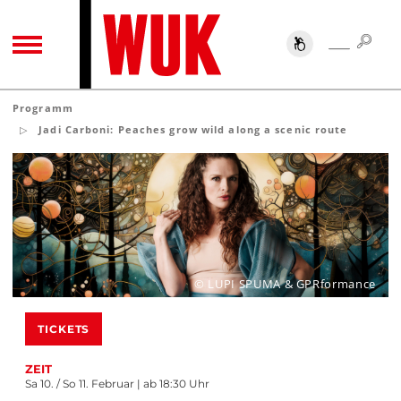
SUC
SUCHE
TOGGLE NAVIGATION
Programm
Jadi Carboni: Peaches grow wild along a scenic route
© LUPI SPUMA & GPRformance
TICKETS
ZEIT
Sa 10. / So 11. Februar | ab 18:30 Uhr