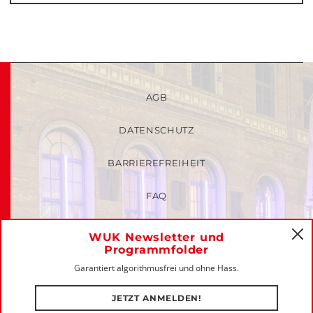
AGB
DATENSCHUTZ
BARRIEREFREIHEIT
FAQ
KINDER- UND JUGENDSCHUTZRICHTLINIEN
WUK Newsletter und
C
Programmfolder
MITGLIEDER-LOGIN
Garantiert algorithmusfrei und ohne Hass.
IMPRESSUM
JETZT ANMELDEN!