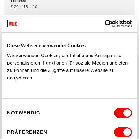
Tickets:
€ 20 | 15 | 10
TICKETS
Diese Webseite verwendet Cookies
Wir verwenden Cookies, um Inhalte und Anzeigen zu
personalisieren, Funktionen für soziale Medien anbieten
zu können und die Zugriffe auf unsere Website zu
TICKETS & PREISINFOS
analysieren.
WUK Onlineshop
TicketGretchen
:
ticketgretchen.com
Einwilligungsauswahl
Abendkassa WUK
: nach Verfügbarkeit, Währinger Straße
NOTWENDIG
59, 1090 Wien.
Die Abendkassa öffnet eine Stunde vor
Vorstellungsbeginn.
PRÄFERENZEN
Wahlpreissystem
: