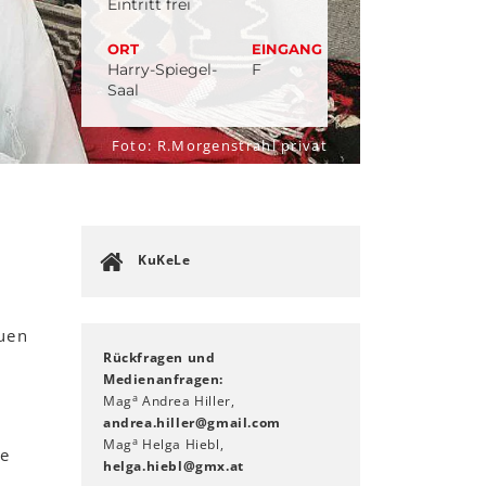
Eintritt frei
ORT
EINGANG
Harry-Spiegel-
F
Saal
Foto: R.Morgenstrahl privat
KuKeLe
uen
Rückfragen und
Medienanfragen:
a
Mag
Andrea Hiller,
andrea.hiller
@
gmail
.
com
a
Mag
Helga Hiebl,
ie
helga.hiebl
@
gmx
.
at