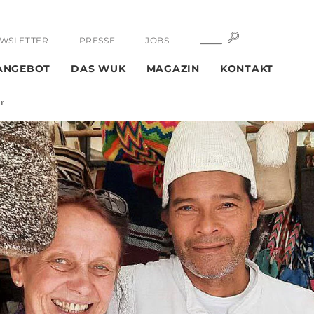
SUCHE
SUCHE
WSLETTER
PRESSE
JOBS
ANGEBOT
DAS WUK
MAGAZIN
KONTAKT
ur