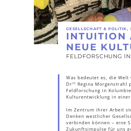
,
GESELLSCHAFT & POLITIK
INTUITION
NEUE KUL
FELDFORSCHUNG IN
Was bedeutet es, die Welt
in
Dr
Regina Morgenstrahl pr
Feldforschung in Kolumbie
Kulturentwicklung in einer
Im Zentrum ihrer Arbeit st
Denken westlicher Gesellsc
verbinden können – eine Si
Zukunftsimpulse für uns g