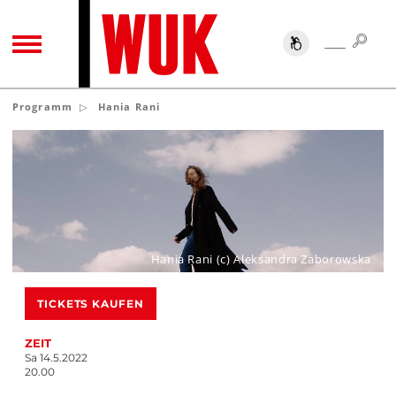
SUC
SUCHE
TOGGLE NAVIGATION
Programm
Hania Rani
Hania Rani (c) Aleksandra Zaborowska
TICKETS KAUFEN
ZEIT
Sa 14.5.2022
20.00