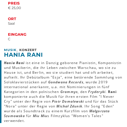
PREIS
€ 25,00
ORT
Saal
EINGANG
C
,
MUSIK
KONZERT
HANIA RANI
Hania Rani
ist eine in Danzig geborene Pianistin, Komponistin
und Musikerin, die ihr Leben zwischen Warschau, wo sie zu
Hause ist, und Berlin, wo sie studiert hat und oft arbeitet,
aufteilt. Ihr Debütalbum "Esja", eine betörende Sammlung von
Soloklavierstücken auf
Gondwana Records
, wurde 2019
international anerkannt, u.a. mit Nominierungen in fünf
Kategorien in den polnischen
Grammys
, den
Fryderyki
.
Rani
komponierte auch die Musik für ihren ersten Film "I Never
Cry" unter der Regie von
Piotr Domalewski
und für das Stück
"Nora" unter der Regie von
Michał Zdunik
. Ihr Song "Eden"
wurde als Soundtrack zu einem Kurzfilm von
Małgorzata
Szumowska
für
Miu Miu
s Filmzyklus "Women's Tales"
verwendet.