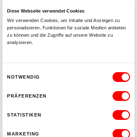
Diese Webseite verwendet Cookies
DER TÄUBLING
PLATZKONZERTE 2026
Wir verwenden Cookies, um Inhalte und Anzeigen zu
personalisieren, Funktionen für soziale Medien anbieten
Di 11.8.2026
20.30
zu können und die Zugriffe auf unsere Website zu
analysieren.
Hof
MEHR LESEN
Einwilligungsauswahl
NOTWENDIG
PRÄFERENZEN
STATISTIKEN
MARKETING