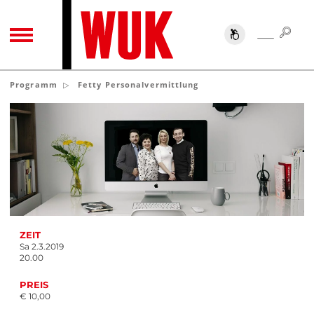
SUC
SUCHE
TOGGLE NAVIGATION
Programm
Fetty Personalvermittlung
ZEIT
Sa 2.3.2019
20.00
PREIS
€ 10,00