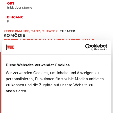
ORT
Initiativenräume
EINGANG
F
,
PERFORMANCE, TANZ, THEATER
THEATER
KOMÖDIE
FETTY PERSONALVERMITTLUNG
THEATERGRUPPE GASTARBEITER
Der junge Migrant Ljubinko ist auf der Suche nach einem Job.
Er kommt zu einer Personalvermittlungsfirma, die ihm einen
Job vermittelt. Das Stück beleuchtet auf lustige Weise, mit
Diese Webseite verwendet Cookies
welchen Schwierigkeiten er sich dabei auseinandersetzen
muss. Ein Stück über den heutigen Arbeitsmarkt und aktuelle
Wir verwenden Cookies, um Inhalte und Anzeigen zu
gesellschaftliche Themen, die uns alle betreffen.
personalisieren, Funktionen für soziale Medien anbieten
Mit
: Sladjan Mandic als Herr Fetty, Milinko Ametovic-
zu können und die Zugriffe auf unsere Website zu
Beganovic als Ljubinko Maloumovic, Zorica Djudjic als
analysieren.
Reinigungskraft, Nada Stanojevic als Kurs-Trainerin
Sprache
: Deutsch
Dauer
: 70 Minuten
Kultur- und Theaterverein Gastarbeiter