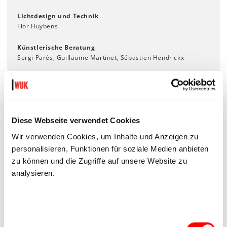
Lichtdesign und Technik
Flor Huybens
Künstlerische Beratung
Sergi Parés, Guillaume Martinet, Sébastien Hendrickx
Unterstützung
CircusNext laureates 2018-2019 – European program
coordinated by circusnext and supported by the EU,
Circuscentrum, Perplx, TENT, Cirko, Panama Pictures, ROOM
100, Maaspodium, Makershuis, One Chicken Farm (30CC),
Diese Webseite verwendet Cookies
Provinciaal Domein Dommelhof, Station Circus (Festival
Wir verwenden Cookies, um Inhalte und Anzeigen zu
cirqu'Aarau), Platforme 2 Pôles Cirque en Normandie/La
personalisieren, Funktionen für soziale Medien anbieten
Brêche à Cherbourg, Fábrica Ideias (LEME Festival), Festival
Circolo
zu können und die Zugriffe auf unsere Website zu
analysieren.
Einwilligungsauswahl