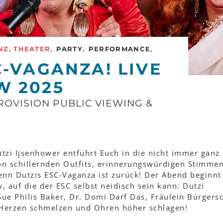
,
,
,
NZ, THEATER
PARTY
PERFORMANCE
C-VAGANZA! LIVE
W 2025
VISION PUBLIC VIEWING & P
tzi Ijsenhower entführt Euch in die nicht immer ganz
n schillernden Outfits, erinnerungswürdigen Stimme
enn Dutzis ESC-Vaganza ist zurück! Der Abend beginnt
 auf die der ESC selbst neidisch sein kann: Dutzi
Sue Philis Baker, Dr. Domi Darf Das, Fräulein Bürgers
 Herzen schmelzen und Ohren höher schlagen!