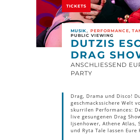
TICKETS
,
MUSIK
PERFORMANCE, TA
PUBLIC VIEWING
DUTZIS ES
DRAG SHO
ANSCHLIESSEND EURO
ARTY
Drag, Drama und Disco! Du
geschmackssichere Welt vo
skurrilen Performances: D
live gesungenen Drag Show,
Ijsenhower, Athene Atlas, 
und Ryta Tale lassen Eure