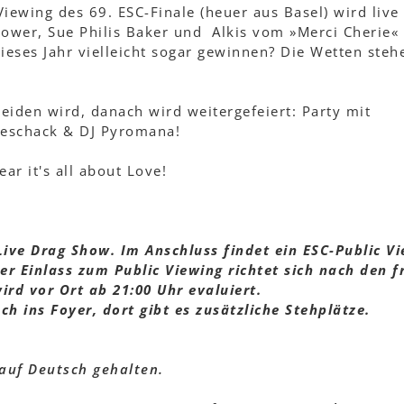
iewing des 69. ESC-Finale (heuer aus Basel) wird live
hower, Sue Philis Baker und Alkis vom »Merci Cherie«
ieses Jahr vielleicht sogar gewinnen? Die Wetten steh
neiden wird, danach wird weitergefeiert: Party mit
oveschack & DJ Pyromana!
ear it's all about Love!
 Live Drag Show. Im Anschluss findet ein ESC-Public V
Der Einlass zum Public Viewing richtet sich nach den f
rd vor Ort ab 21:00 Uhr evaluiert.
h ins Foyer, dort gibt es zusätzliche Stehplätze.
auf Deutsch gehalten.