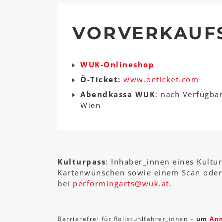
VORVERKAUF
WUK-Onlineshop
Ö-Ticket:
www.oeticket.com
Abendkassa WUK
: nach Verfügba
Wien
Kulturpass
: Inhaber_innen eines Kultu
Kartenwünschen sowie einem Scan oder 
bei
performingarts
@
wuk
.
at
.
Barrierefrei für Rollstuhlfahrer_innen –
um
An