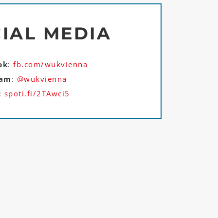
IAL MEDIA
ok
:
fb.com/wukvienna
ram
:
@wukvienna
:
spoti.fi/2TAwci5