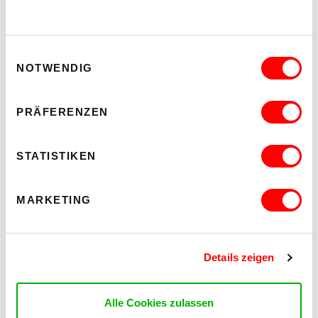
MEHR LESEN
Einwilligungsauswahl
NOTWENDIG
PRÄFERENZEN
STATISTIKEN
MARKETING
Details zeigen
NOMADENKULTURZELT
OASE, TEE UND MUSIK
Sa 1.8. bis So 30.8.2026 | ab 17 Uhr
Alle Cookies zulassen