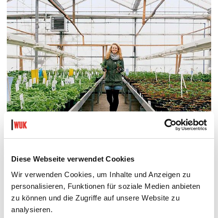
WUK ABHOLMARKT
Diese Webseite verwendet Cookies
FRISCHES AUS DEM MARCHFELD BESTELLEN UND
ABHOLEN
Wir verwenden Cookies, um Inhalte und Anzeigen zu
jeden Di und Fr im WUK abholen
personalisieren, Funktionen für soziale Medien anbieten
zu können und die Zugriffe auf unsere Website zu
Informationsbüro
analysieren.