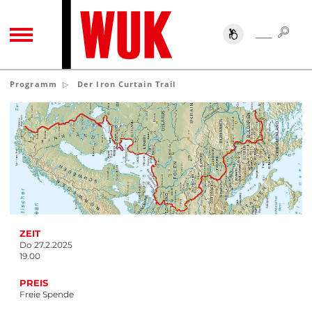
SUC
SUCHE
TOGGLE NAVIGATION
Programm
Der Iron Curtain Trail
ZEIT
Do 27.2.2025
19.00
PREIS
Freie Spende