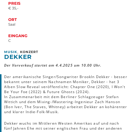
PREIS
€ 35,-
ORT
Saal
EINGANG
C
,
MUSIK
KONZERT
DEKKER
Der Vorverkauf startet am 4.4.2025 um 10.00 Uhr.
Der amerikanische Singer/Songwriter Brookln Dekker - besser
bekannt unter seinem Nachnamen Moniker, Dekker - hat 3
Alben Slow Reveal veröffentlicht: Chapter One (2020), I Won't
Be Your Foe (2022) & Future Ghosts (2024).
In Zusammenarbeit mit dem Berliner Schlagzeuger Stefan
Wittich und dem Mixing-/Mastering-Ingenieur Zach Hanson
(Bon Iver, The Staves, Whitney) arbeitet Dekker an kohärenter
und klarer Indie-Folk-Musik.
Dekker wuchs im Mittleren Westen Amerikas auf und nach
fünf Jahren Ehe mit seiner englischen Frau und der anderen