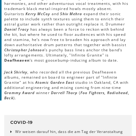
harmonies, and other adventurous vocal treatments, with his
trademark black metal-inspired howls mostly absent.
Guitarists
Kerry McCoy
and
Shiv Mehra
expand their sonic
palette to include synth textures using them to enrich their
astral guitar work rather than outright replace it. Drummer
Daniel Tracy
has always been a force to reckon with behind
the kit, but where he used to floor audiences with his speed
and stamina, he’s now free to broaden his approach and lay
down authoritative drum patterns that together with bassist
Christopher Johnson
’s punchy bass lines anchor the band’s
lofty arrangements. Ultimately, "Infinite Granite" is
Deafheaven
’s most goosebump-inducing album to date.
Jack Shirley
, who recorded all the previous Deafheaven
albums, remained on board to engineer part of "Infinite
Granite" at his
Atomic Garden East
studio in Oakland, CA with
additional engineering and mixing coming from nine-time
Grammy Award
winner
Darrell Thorp
(
Foo Fighters, Radiohead,
Beck
).
COVID-19
Wir weisen darauf hin, dass die am Tag der Veranstaltung