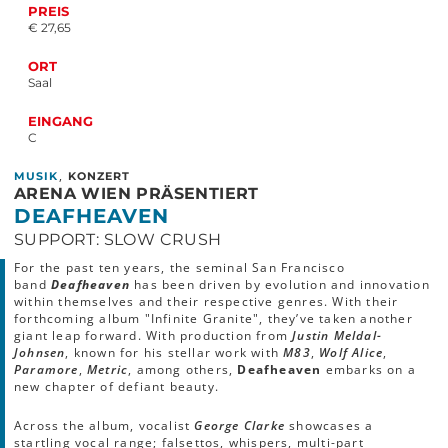
PREIS
€ 27,65
ORT
Saal
EINGANG
C
,
MUSIK
KONZERT
ARENA WIEN PRÄSENTIERT
DEAFHEAVEN
SUPPORT: SLOW CRUSH
For the past ten years, the seminal San Francisco
band
Deafheaven
has been driven by evolution and innovation
within themselves and their respective genres. With their
forthcoming album "Infinite Granite", they’ve taken another
giant leap forward. With production from
Justin Meldal-
Johnsen
, known for his stellar work with
M83
,
Wolf Alice
,
Paramore
,
Metric
, among others,
Deafheaven
embarks on a
new chapter of defiant beauty.
Across the album, vocalist
George Clarke
showcases a
startling vocal range; falsettos, whispers, multi-part