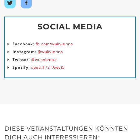
Auf
Auf
Twitter
Facebook
teilen
teilen
SOCIAL MEDIA
Facebook
:
fb.com/wukvienna
Instagram
:
@wukvienna
Twitter
:
@wukvienna
Spotify
:
spoti.fi/2TAwci5
DIESE VERANSTALTUNGEN KÖNNTEN
DICH AUCH INTERESSIEREN: