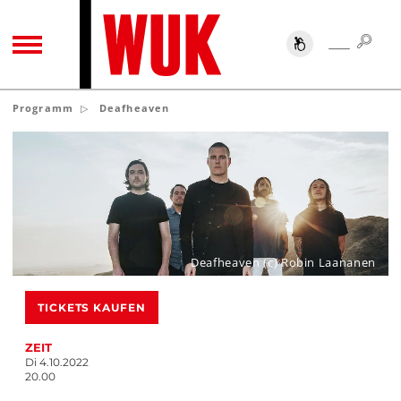
SUC
SUCHE
TOGGLE NAVIGATION
Programm
Deafheaven
Deafheaven (c) Robin Laananen
TICKETS KAUFEN
ZEIT
Di 4.10.2022
20.00