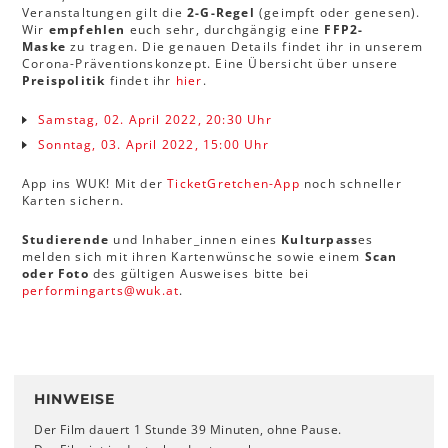
Veranstaltungen gilt die
2-G-Regel
(geimpft oder genesen).
Wir
empfehlen
euch sehr, durchgängig eine
FFP2-
Maske
zu tragen. Die genauen Details findet ihr in unserem
Corona-Präventionskonzept. Eine Übersicht über unsere
Preispolitik
findet ihr
hier
.
Samstag, 02. April 2022, 20:30 Uhr
Sonntag, 03. April 2022, 15:00 Uhr
App ins WUK! Mit der
TicketGretchen-App
noch schneller
Karten sichern.
Studierende
und Inhaber_innen eines
Kulturpass
es
melden sich mit ihren Kartenwünsche sowie einem
Scan
oder Foto
des gültigen Ausweises bitte bei
performingarts
@
wuk
.
at
.
HINWEISE
Der Film dauert 1 Stunde 39 Minuten, ohne Pause.