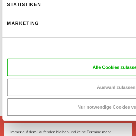
STATISTIKEN
MARKETING
LISA HINTERREITHNER: MANY IN A BED
PERFORMANCE / PARTIZIPATIVE FASSUNG
Fr. 16. & Sa. 17. Oktober 2026 | 19:30 Uhr
Projektraum
Barrierefrei über Lift D
Alle Cookies zulass
MEHR LESEN
Auswahl zulassen
Nur notwendige Cookies v
Immer auf dem Laufenden bleiben und keine Termine mehr