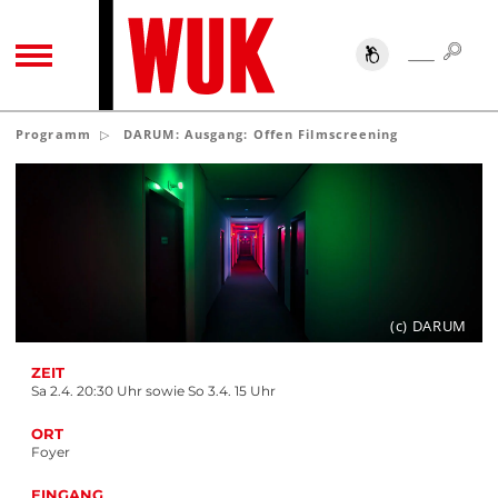
SUC
SUCHE
TOGGLE NAVIGATION
Programm
DARUM: Ausgang: Offen Filmscreening
(c) DARUM
ZEIT
Sa 2.4. 20:30 Uhr sowie So 3.4. 15 Uhr
ORT
Foyer
EINGANG