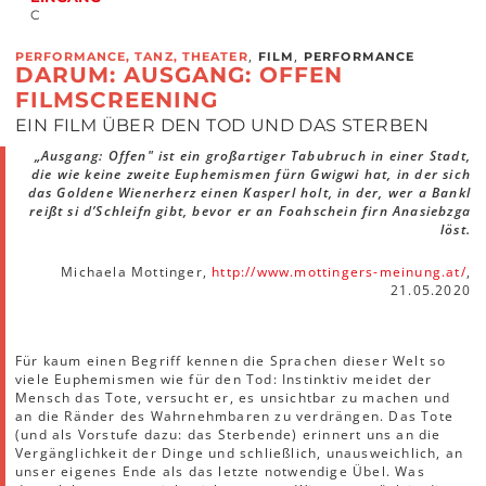
C
,
,
PERFORMANCE, TANZ, THEATER
FILM
PERFORMANCE
DARUM: AUSGANG: OFFEN
FILMSCREENING
EIN FILM ÜBER DEN TOD UND DAS STERBEN
„Ausgang: Offen" ist ein großartiger Tabubruch in einer Stadt,
die wie keine zweite Euphemismen fürn Gwigwi hat, in der sich
das Goldene Wienerherz einen Kasperl holt, in der, wer a Bankl
reißt si d’Schleifn gibt, bevor er an Foahschein firn Anasiebzga
löst.
Michaela Mottinger,
http://www.mottingers-meinung.at/
,
21.05.2020
Für kaum einen Begriff kennen die Sprachen dieser Welt so
viele Euphemismen wie für den Tod: Instinktiv meidet der
Mensch das Tote, versucht er, es unsichtbar zu machen und
an die Ränder des Wahrnehmbaren zu verdrängen. Das Tote
(und als Vorstufe dazu: das Sterbende) erinnert uns an die
Vergänglichkeit der Dinge und schließlich, unausweichlich, an
unser eigenes Ende als das letzte notwendige Übel. Was