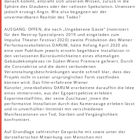
danach kommt, entzieht sich unserem Wissen, zurück in die
Sphäre des Glaubens oder der ratlosen Spekulation. Unwissen
jedoch erzeugt Angst. Wie also begegnen wir der
unvermeidbaren Realität des Todes?
AUSGANG: OFFEN, die nach „Ungebetene Gäste“ (nominiert
für den Nestroy-Spezialpreis 2019 und eingeladen zum
Impulse Theater Festival 2020) zweite Produktion des Wiener
Performancekollektivs DARUM, hätte Anfang April 2020 als
eine vom Publikum jeweils einzeln begehbare Installation in
den verlassenen Büroräumlichkeiten eines ehemaligen
Gebäudekomplexes im Süden Wiens Premiere gefeiert. Durch
die Coronakrise und die damit verbundenen
Veranstaltungsbeschränkungen wurde schnell klar, dass das
Projekt nicht in seiner ursprünglichen Form stattfinden
können wird. Das film-erfahrene Wiener
Künstler_innenkollektiv DARUM erarbeitete daraufhin die Idee
eines immersiven, aus der Egoperspektive erlebten
Experimentalfilms, der seine Zuschauer_innen die
performative Installation durch das Kameraauge erleben lässt
und in unverhüllter Intimität mit verschiedenen
Manifestationen von Tod, Sterben und Vergänglichkeit
konfrontiert.
Auf Grundlage zahlreicher Gespräche mit sowie unter der
darstellerischen Mitwirkung von Menschen mit