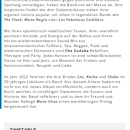
Spaltung verteidigen, heben die Band von der Masse ab. Ihre
Inspiration finden die drei Südamerikaner neben ihrer
eigenen cultura popular vor allem in legendären Bands wie
The Clash
,
Mano Negra
oder
Los Fabulosos Cadillacs
.
Mit ihren optimistisch-rebellischen Texten, ihrer unendlich
positiven Attitüde und Energie auf der Bühne und ihrem
höchst wiedererkennbaren Sound-Mix aus
lateinamerikanischer Folklore, Ska, Reggae, Punk und
elektronischen Elementen sind
Che Sudaka
Rebellion,
Therapie und Party. Jedes Konzert ist eine schweißtreibende
Fiesta im Hier und Jetzt, ein Moment der Einheit und
Gemeinsamkeit, Respekt und Liebe.
Im Jahr 2022 feierten die drei Brüder
Leo
,
Kacha
und
Cheko
ihr
20-jähriges Jubiläum als Band. Aus diesem Anlass haben sie
nicht nur ein neues Album veröffentlicht, sondern auch ein
Buch, welches in unzähligen Statements die Essenz und
Historie der Band reflektiert und zu dem ihr Freund und
Musiker-Kollege
Manu Chao
einen warmherzigen Prolog
beigesteuert hat.
TIMETABLE