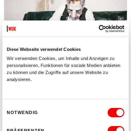
Diese Webseite verwendet Cookies
Wir verwenden Cookies, um Inhalte und Anzeigen zu
personalisieren, Funktionen für soziale Medien anbieten
zu können und die Zugriffe auf unsere Website zu
DER TÄUBLING
PLATZKONZERTE 2026
analysieren.
Di 11.8.2026
20.30
Hof
Einwilligungsauswahl
NOTWENDIG
MEHR LESEN
PRÄFERENZEN