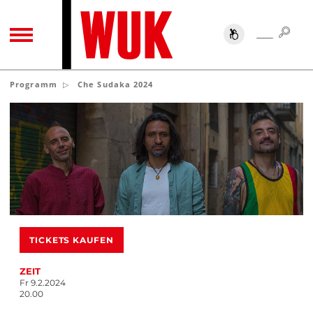
SUC
SUCHE
TOGGLE NAVIGATION
Programm
Che Sudaka 2024
TICKETS KAUFEN
ZEIT
Fr 9.2.2024
20.00