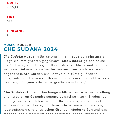
PREIS
€ 25,18
ORT
Saal
EINGANG
C
,
MUSIK
KONZERT
CHE SUDAKA 2024
Che Sudaka
wurde in Barcelona im Jahr 2002 von einstmals
illegalen Immigranten gegründet.
Che Sudaka
gelten heute
als Kultband, sind Flaggschiff der Mestizo-Musik und werden
seit zwei Dekaden als eine der besten Live-Bands weltweit
angesehen. Sie wurden auf Festivals in fünfzig Ländern
eingeladen und haben mittlerweile rund zweitausend Konzerte
gespielt, mit generationsübergreifendem Erfolg!
Che Sudaka
sind zum Aushängeschild einer Lebenseinstellung
und kulturellen Gegenbewegung gewachsen, zum Bindeglied
einer global vernetzten Familie. Ihre aussagestarken und
sozial-kritischen Texte, mit denen sie jedwede kulturellen,
ideologischen und physischen Grenzen niederreißen und das
menschliche Zusammenleben gegen politische und mediale