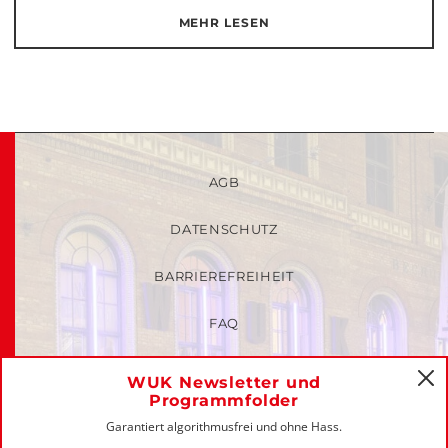
MEHR LESEN
AGB
DATENSCHUTZ
BARRIEREFREIHEIT
FAQ
KINDER- UND JUGENDSCHUTZRICHTLINIEN
WUK Newsletter und
C
Programmfolder
MITGLIEDER-LOGIN
Garantiert algorithmusfrei und ohne Hass.