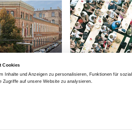
t Cookies
FAQ
 Inhalte und Anzeigen zu personalisieren, Funktionen für sozia
 Zugriffe auf unsere Website zu analysieren.
 Fuß, mit dem Fahrrad oder mit
Häufig gestellte Fragen und Antwo
findest du hier.
mmfolder
CLOSE
.