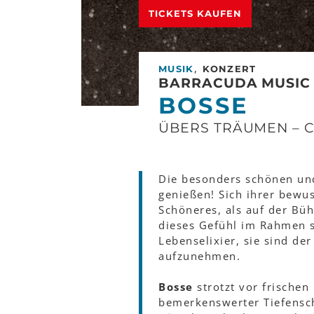
TICKETS KAUFEN
,
MUSIK
KONZERT
BARRACUDA MUSIC 
BOSSE
ÜBERS TRÄUMEN – 
Die besonders schönen u
genießen! Sich ihrer bewuss
Schöneres, als auf der Bu
dieses Gefühl im Rahmen 
Lebenselixier, sie sind d
aufzunehmen.
Bosse
strotzt vor frische
bemerkenswerter Tiefenscha