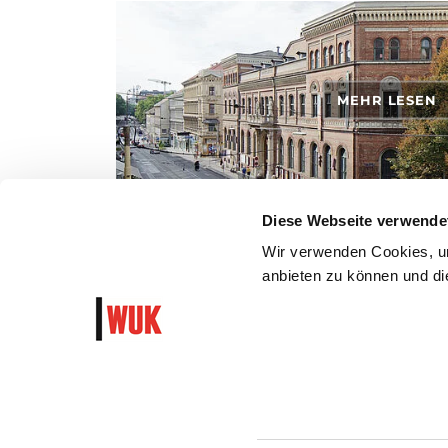
MEHR LESEN
Diese Webseite verwende
ANFAHRT
Wir verwenden Cookies, um
anbieten zu können und die
So kommst du mit den öffentlichen Verkehrsmitteln, zu
dem Auto ins WUK.
WUK Newsletter und Progra
Garantiert algorithmusfrei und ohne Hass