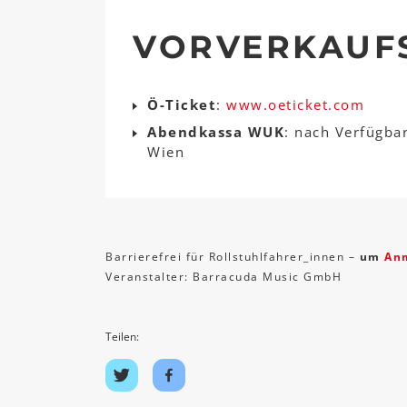
VORVERKAUF
Ö-Ticket
:
www.oeticket.com
Abendkassa WUK
: nach Verfügba
Wien
Barrierefrei für Rollstuhlfahrer_innen –
um
An
Veranstalter: Barracuda Music GmbH
Teilen:
Auf
Auf
Twitter
Facebook