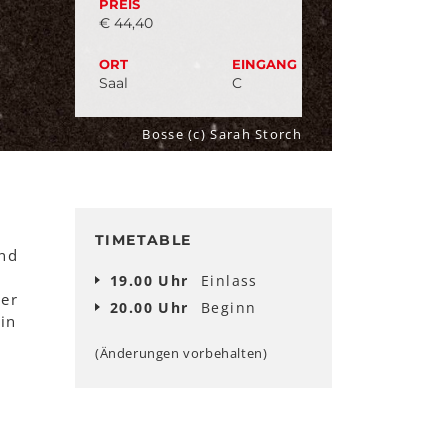
PREIS
€ 44,40
ORT
EINGANG
Saal
C
Bosse (c) Sarah Storch
TIMETABLE
nd
19.00 Uhr
Einlass
 er
20.00 Uhr
Beginn
in
(Änderungen vorbehalten)