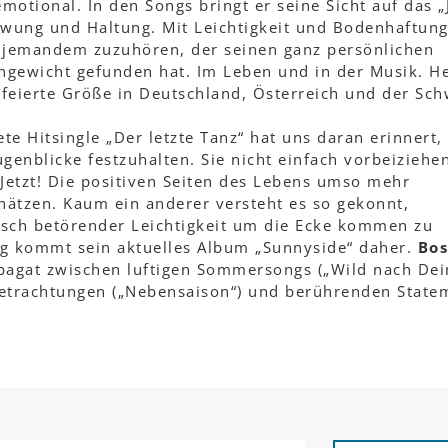
emotional. In den Songs bringt er seine Sicht auf das „
chwung und Haltung. Mit Leichtigkeit und Bodenhaftung
n: jemandem zuzuhören, der seinen ganz persönlichen
chgewicht gefunden hat. Im Leben und in der Musik. H
feierte Größe in Deutschland, Österreich und der Sch
te Hitsingle „Der letzte Tanz“ hat uns daran erinnert,
ugenblicke festzuhalten. Sie nicht einfach vorbeiziehe
 Jetzt! Die positiven Seiten des Lebens umso mehr
ätzen. Kaum ein anderer versteht es so gekonnt,
lisch betörender Leichtigkeit um die Ecke kommen zu
tig kommt sein aktuelles Album „Sunnyside“ daher.
Bos
pagat zwischen luftigen Sommersongs („Wild nach De
etrachtungen („Nebensaison“) und berührenden State