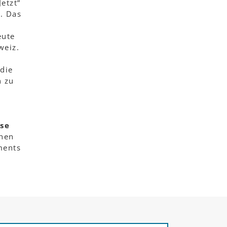
Jetzt“
. Das
eute
weiz.
 die
n zu
se
inen
ments