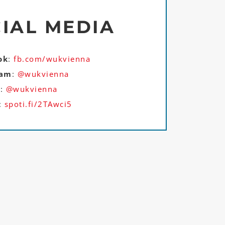
IAL MEDIA
ok
:
fb.com/wukvienna
ram
:
@wukvienna
r
:
@wukvienna
:
spoti.fi/2TAwci5