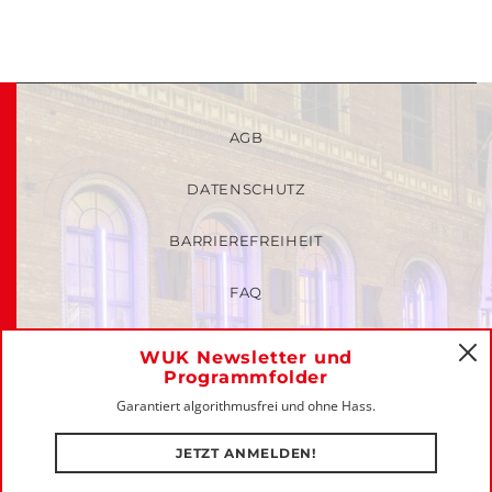
AGB
DATENSCHUTZ
BARRIEREFREIHEIT
FAQ
KINDER- UND JUGENDSCHUTZRICHTLINIEN
WUK Newsletter und
C
Programmfolder
MITGLIEDER-LOGIN
Garantiert algorithmusfrei und ohne Hass.
IMPRESSUM
JETZT ANMELDEN!