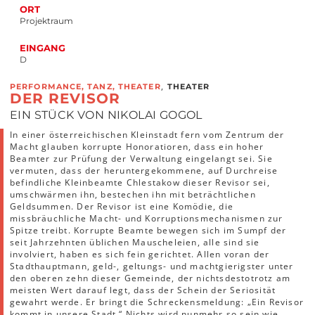
ORT
Projektraum
EINGANG
D
,
PERFORMANCE, TANZ, THEATER
THEATER
DER REVISOR
EIN STÜCK VON NIKOLAI GOGOL
In einer österreichischen Kleinstadt fern vom Zentrum der
Macht glauben korrupte Honoratioren, dass ein hoher
Beamter zur Prüfung der Verwaltung eingelangt sei. Sie
vermuten, dass der heruntergekommene, auf Durchreise
befindliche Kleinbeamte Chlestakow dieser Revisor sei,
umschwärmen ihn, bestechen ihn mit beträchtlichen
Geldsummen. Der Revisor ist eine Komödie, die
missbräuchliche Macht- und Korruptionsmechanismen zur
Spitze treibt. Korrupte Beamte bewegen sich im Sumpf der
seit Jahrzehnten üblichen Mauscheleien, alle sind sie
involviert, haben es sich fein gerichtet. Allen voran der
Stadthauptmann, geld-, geltungs- und machtgierigster unter
den oberen zehn dieser Gemeinde, der nichtsdestotrotz am
meisten Wert darauf legt, dass der Schein der Seriosität
gewahrt werde. Er bringt die Schreckensmeldung: „Ein Revisor
kommt in unsere Stadt.“ Nichts wird nunmehr so sein wie