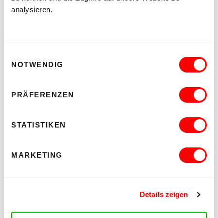
Auf
Auf
analysieren.
Twitter
Facebook
teilen
teilen
Veranstalter: Das Schauspielwerk
Einwilligungsauswahl
NOTWENDIG
DAS KÖNNTE SIE AUCH
INTERESSIEREN
PRÄFERENZEN
STATISTIKEN
MARKETING
Details zeigen