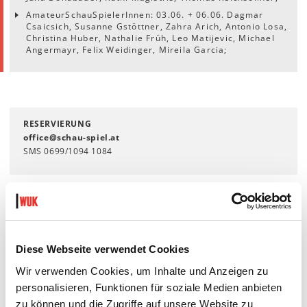
AmateurSchauSpielerInnen: 03.06. + 06.06. Dagmar
Csaicsich, Susanne Gstöttner, Zahra Arich, Antonio Losa,
Christina Huber, Nathalie Früh, Leo Matijevic, Michael
Angermayr, Felix Weidinger, Mireila Garcia;
RESERVIERUNG
office
@
schau-spiel
.
at
SMS 0699/1094 1084
Das Schauspielwerk
Schau-Spiel
Diese Webseite verwendet Cookies
Wir verwenden Cookies, um Inhalte und Anzeigen zu
personalisieren, Funktionen für soziale Medien anbieten
Teilen:
zu können und die Zugriffe auf unsere Website zu