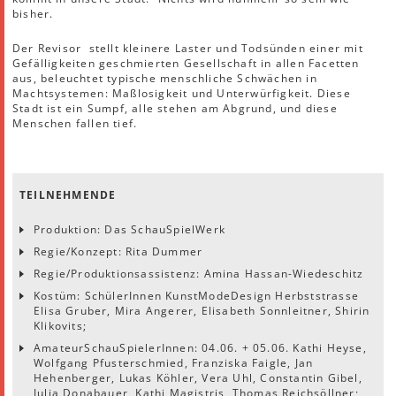
bisher.
Der Revisor stellt kleinere Laster und Todsünden einer mit
Gefälligkeiten geschmierten Gesellschaft in allen Facetten
aus, beleuchtet typische menschliche Schwächen in
Machtsystemen: Maßlosigkeit und Unterwürfigkeit. Diese
Stadt ist ein Sumpf, alle stehen am Abgrund, und diese
Menschen fallen tief.
TEILNEHMENDE
Produktion: Das SchauSpielWerk
Regie/Konzept: Rita Dummer
Regie/Produktionsassistenz: Amina Hassan-Wiedeschitz
Kostüm: SchülerInnen KunstModeDesign Herbststrasse
Elisa Gruber, Mira Angerer, Elisabeth Sonnleitner, Shirin
Klikovits;
AmateurSchauSpielerInnen: 04.06. + 05.06. Kathi Heyse,
Wolfgang Pfusterschmied, Franziska Faigle, Jan
Hehenberger, Lukas Köhler, Vera Uhl, Constantin Gibel,
Julia Donabauer, Kathi Magistris, Thomas Reichsöllner;