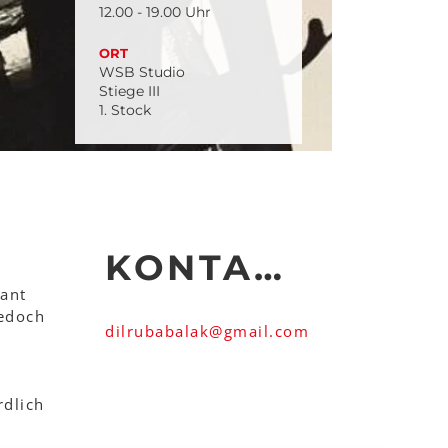
12.00 - 19.00 Uhr
ORT
WSB Studio
Stiege III
1. Stock
KONTAKT
lant
jedoch
dilrubabalak
@
gmail
.
com
rdlich