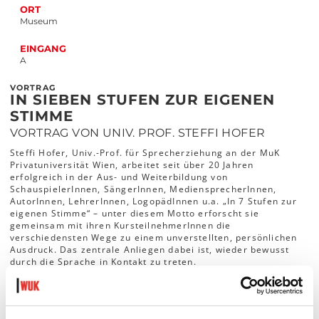
ORT
Museum
EINGANG
A
VORTRAG
IN SIEBEN STUFEN ZUR EIGENEN
STIMME
VORTRAG VON UNIV. PROF. STEFFI HOFER
Steffi Hofer, Univ.-Prof. für Sprecherziehung an der MuK
Privatuniversität Wien, arbeitet seit über 20 Jahren
erfolgreich in der Aus- und Weiterbildung von
SchauspielerInnen, SängerInnen, MediensprecherInnen,
AutorInnen, LehrerInnen, LogopädInnen u.a. „In 7 Stufen zur
eigenen Stimme“ – unter diesem Motto erforscht sie
gemeinsam mit ihren KursteilnehmerInnen die
verschiedensten Wege zu einem unverstellten, persönlichen
Ausdruck. Das zentrale Anliegen dabei ist, wieder bewusst
durch die Sprache in Kontakt zu treten.
In ihrem Vortrag gibt Steffi Hofer Einblick in ihre Arbeitsweise
und stellt die wichtigsten Thesen ihres heuer in 3. Auflage
erschienenen Fachbuchs „Das handelnde Sprechen“ vor. Sie