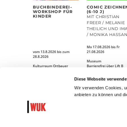
BUCHBINDEREI-
COMIC ZEICHNE
WORKSHOP FÜR
(6-10 J)
KINDER
MIT CHRISTIAN
FREER / MELANIE
THEILICH UND IM
/ MONIKA HASSA
Mo 17.08.2026 bis Fr
vom 13.8.2026 bis zum
21.08.2026
28.8.2026
Museum
Kulturraum Ortbauer
Barrierefrei über Lift B
Diese Webseite verwende
MEHR LESEN
MEHR LESEN
Wir verwenden Cookies, um
anbieten zu können und die