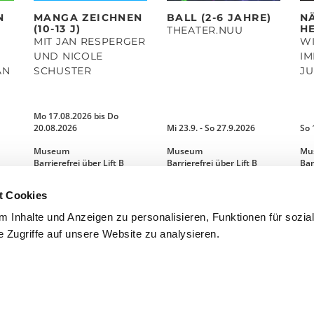
N
MANGA ZEICHNEN
BALL (2-6 JAHRE)
N
(10-13 J)
HE
THEATER.NUU
MIT JAN RESPERGER
WI
UND NICOLE
I
AN
SCHUSTER
J
N
Mo 17.08.2026 bis Do
20.08.2026
Mi 23.9. - So 27.9.2026
So 
Museum
Museum
Mu
Barrierefrei über Lift B
Barrierefrei über Lift B
Bar
t Cookies
MEHR LESEN
MEHR LESEN
 Inhalte und Anzeigen zu personalisieren, Funktionen für sozia
 Zugriffe auf unsere Website zu analysieren.