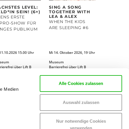
ÄCHSTES LEVEL:
SING A SONG
LD*IN SEIN! (6+)
TOGETHER WITH
LEA & ALEX
ENS ERSTE
WHEN THE KIDS
MPRO-SHOW FÜR
ARE SLEEPING #6
UNGES PUBLIKUM
11.10.2026 15.00 Uhr
Mi 14. Oktober 2026, 19 Uhr
seum
Museum
rierefrei über Lift B
Barrierefrei über Lift B
MEHR LESEN
MEHR LESEN
Alle Cookies zulassen
le Medien
Auswahl zulassen
Nur notwendige Cookies
verwenden