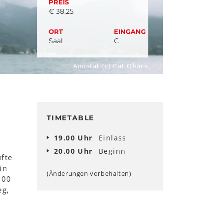
PREIS
€ 38,25
ORT
EINGANG
Saal
C
Amistat (c) Pat Ohara
TIMETABLE
19.00 Uhr
Einlass
20.00 Uhr
Beginn
ufte
in
(Änderungen vorbehalten)
000
eg,