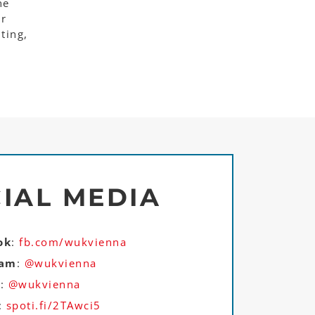
ne
er
ting,
IAL MEDIA
ok
:
fb.com/wukvienna
ram
:
@wukvienna
r
:
@wukvienna
:
spoti.fi/2TAwci5