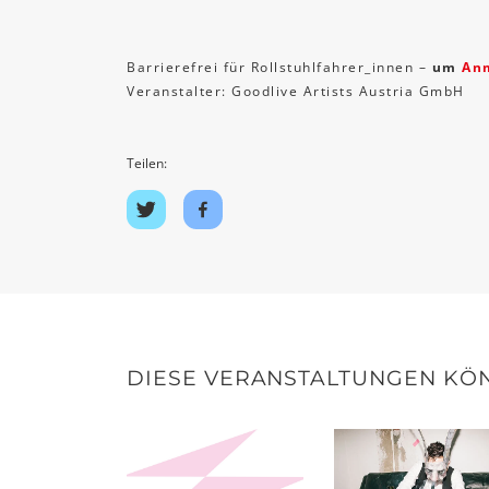
Barrierefrei für Rollstuhlfahrer_innen –
um
An
Veranstalter: Goodlive Artists Austria GmbH
Teilen:
Auf
Auf
Twitter
Facebook
teilen
teilen
DIESE VERANSTALTUNGEN KÖN