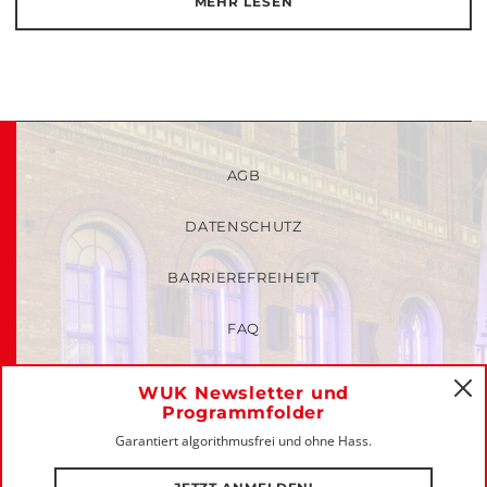
MEHR LESEN
AGB
DATENSCHUTZ
BARRIEREFREIHEIT
FAQ
KINDER- UND JUGENDSCHUTZRICHTLINIEN
WUK Newsletter und
C
Programmfolder
MITGLIEDER-LOGIN
Garantiert algorithmusfrei und ohne Hass.
IMPRESSUM