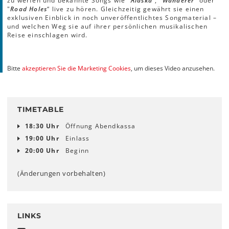
zu werfen und bekannte Songs wie "
Alaska
“, "
Wanderer
“ oder
"
Road Holes
“ live zu hören. Gleichzeitig gewährt sie einen
exklusiven Einblick in noch unveröffentlichtes Songmaterial –
und welchen Weg sie auf ihrer persönlichen musikalischen
Reise einschlagen wird.
Bitte
akzeptieren Sie die Marketing Cookies
, um dieses Video anzusehen.
TIMETABLE
18:30 Uhr
Öffnung Abendkassa
19:00 Uhr
Einlass
20:00 Uhr
Beginn
(Änderungen vorbehalten)
LINKS