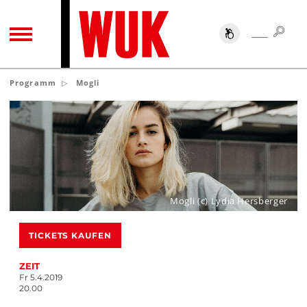
SUC
SUCHE
TOGGLE NAVIGATION
Programm
Mogli
Mogli (c) Lydia Hersberger
TICKETS KAUFEN
ZEIT
Fr 5.4.2019
20.00