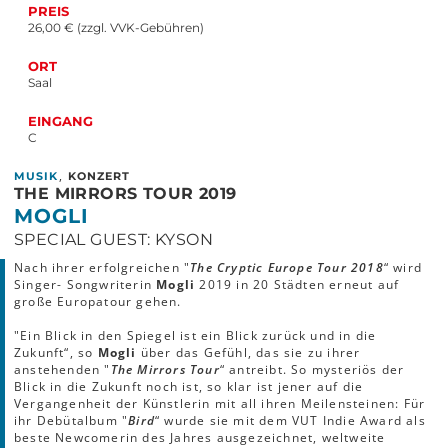
PREIS
26,00 € (zzgl. VVK-Gebühren)
ORT
Saal
EINGANG
C
,
MUSIK
KONZERT
THE MIRRORS TOUR 2019
MOGLI
SPECIAL GUEST: KYSON
Nach ihrer erfolgreichen "
The Cryptic Europe Tour 2018
“ wird
Singer- Songwriterin
Mogli
2019 in 20 Städten erneut auf
große Europatour gehen.
"Ein Blick in den Spiegel ist ein Blick zurück und in die
Zukunft“, so
Mogli
über das Gefühl, das sie zu ihrer
anstehenden "
The Mirrors Tour
“ antreibt. So mysteriös der
Blick in die Zukunft noch ist, so klar ist jener auf die
Vergangenheit der Künstlerin mit all ihren Meilensteinen: Für
ihr Debütalbum "
Bird
“ wurde sie mit dem VUT Indie Award als
beste Newcomerin des Jahres ausgezeichnet, weltweite