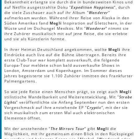
Bekanntheit erlangte sie durch die in bundesweiten Kinos und
auf Netflix ausgestrahlte Doku "
Expedition Happiness
“, durch
die viele Zuschauer auch auf ihr Album "
Wanderer
“
aufmerksam wurden. Während ihrer Reise von Alaska in den
Süden Amerikas fand
Mogli
Inspiration auf Gletschern, in der
Wüste und im Dschungel Mexikos. Mit "
Wanderer
“ nimmt sie
ihre Zuhörer musikalisch mit auf jene Reise, die sie erlebte
und sie als Künstlerin formte.
In ihrer Heimat Deutschland angekommen, wollte
Mogli
ihre
Eindrücke auch live auf die Bühne übertragen. Bereits ihre
erste Club-Tour war komplett ausverkauft, die folgende
Europa-Tour meldete schon bald ausverkaufte Shows in
London, Amsterdam und Kopenhagen. Im Sommer dieses
Jahres begeisterte sie 1.100 Zuhörer inmitten des Frankfurter
Palmengartens.
So wie jede Reise einen Menschen prägt, so zeigt auch
Mogli
stilistische Wandelbarkeit und Weiterentwicklung. Mit "
Strobe
Lights
“ veröffentlichte sie Anfang September nun den ersten
Vorgeschmack auf ihre anstehende EP "
Cryptic
“, mit der sie
sich musikalisch zum ersten Mal auch elektronischen
Elementen öffnet.
Mit der anstehenden "
The Mirrors Tour
“ gibt
Mogli
die
Möglichkeit, mit ihr gemeinsam einen Blick in den Rückspiegel