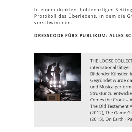
In einem dunklen, höhlenartigen Settin
Protokoll des Überlebens, in dem die 
verschwimmen.
DRESSCODE FÜRS PUBLIKUM: ALLES S
THE LOOSE COLLECTIV
international tätige
Bildender Künstler_
Gegründet wurde das 
und Musicalperforma
Struktur zu entwicke
Comes the Crook – A
The Old Testament A
(2012), The Game Ga
(2015), On Earth - Par