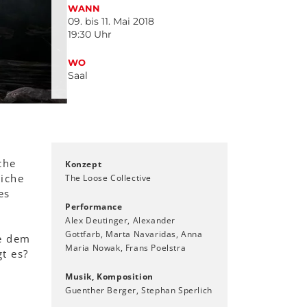
WANN
09. bis 11. Mai 2018
19:30 Uhr
WO
Saal
che
Konzept
liche
The Loose Collective
es
Performance
Alex Deutinger, Alexander
Gottfarb, Marta Navaridas, Anna
ve dem
Maria Nowak, Frans Poelstra
gt es?
Musik, Komposition
Guenther Berger, Stephan Sperlich