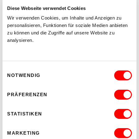
Diese Webseite verwendet Cookies
DER TÄUBLING
PLATZKONZERTE 2026
Wir verwenden Cookies, um Inhalte und Anzeigen zu
Di 11.8.2026
personalisieren, Funktionen für soziale Medien anbieten
20.30
zu können und die Zugriffe auf unsere Website zu
Hof
analysieren.
MEHR LESEN
Einwilligungsauswahl
NOTWENDIG
PRÄFERENZEN
STATISTIKEN
MARKETING