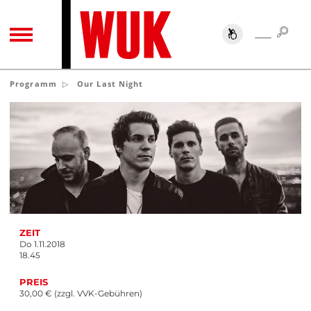
SUC
SUCHE
TOGGLE NAVIGATION
Programm
Our Last Night
ZEIT
Do 1.11.2018
18.45
PREIS
30,00 € (zzgl. VVK-Gebühren)