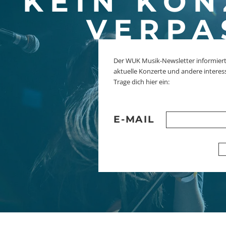
KEIN KON
VERPA
Der WUK Musik-Newsletter informiert
aktuelle Konzerte und andere interes
Trage dich hier ein:
E-MAIL