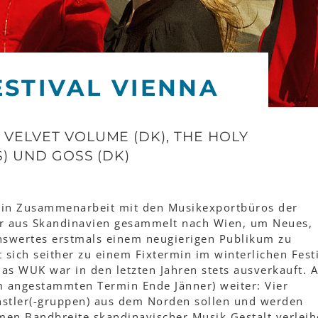
ESTIVAL VIENNA
 VELVET VOLUME (DK), THE HOLY
IS) UND GOSS (DK)
c in Zusammenarbeit mit den Musikexportbüros der
er aus Skandinavien gesammelt nach Wien, um Neues,
swertes erstmals einem neugierigen Publikum zu
t sich seither zu einem Fixtermin im winterlichen Fest
as WUK war in den letzten Jahren stets ausverkauft. 
m angestammten Termin Ende Jänner) weiter: Vier
nstler(-gruppen) aus dem Norden sollen und werden
en Bandbreite skandinavischer Musik Gestalt verleih