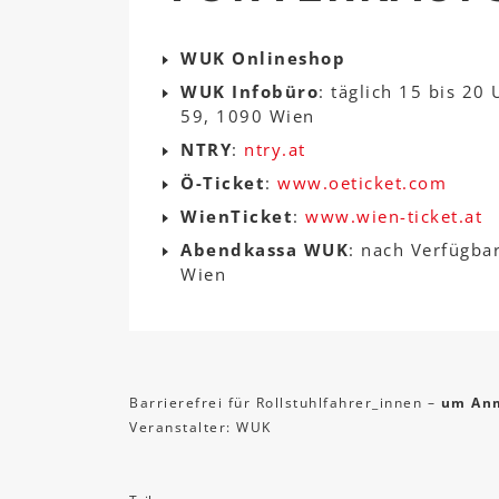
WUK Onlineshop
WUK Infobüro
: täglich 15 bis 20
59, 1090 Wien
NTRY
:
ntry.at
Ö-Ticket
:
www.oeticket.com
WienTicket
:
www.wien-ticket.at
Abendkassa WUK
: nach Verfügba
Wien
Barrierefrei für Rollstuhlfahrer_innen –
um Anm
Veranstalter: WUK