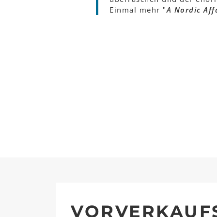
Einmal mehr "
A Nordic Aff
VORVERKAUF