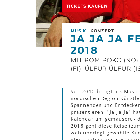
TICKETS KAUFEN
,
MUSIK
KONZERT
JA JA JA F
2018
MIT POM POKO (NO),
(FI), ÚLFUR ÚLFUR (
Seit 2010 bringt Ink Musi
nordischen Region Künstl
Spannendes und Entdecken
präsentieren. "
Ja Ja Ja
" ha
Kalendarium gemausert - d
2018 geht diese Reise (zu
wohlüberlegt gewählte Kü
überraschen und der enorm