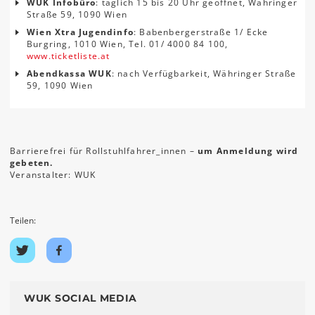
WUK Infobüro
: täglich 15 bis 20 Uhr geöffnet, Währinger
Straße 59, 1090 Wien
Wien Xtra Jugendinfo
: Babenbergerstraße 1/ Ecke
Burgring, 1010 Wien, Tel. 01/ 4000 84 100,
www.ticketliste.at
Abendkassa WUK
: nach Verfügbarkeit, Währinger Straße
59, 1090 Wien
Barrierefrei für Rollstuhlfahrer_innen –
um Anmeldung wird
gebeten.
Veranstalter: WUK
Teilen:
Auf
Auf
Twitter
Facebook
teilen
teilen
WUK SOCIAL MEDIA