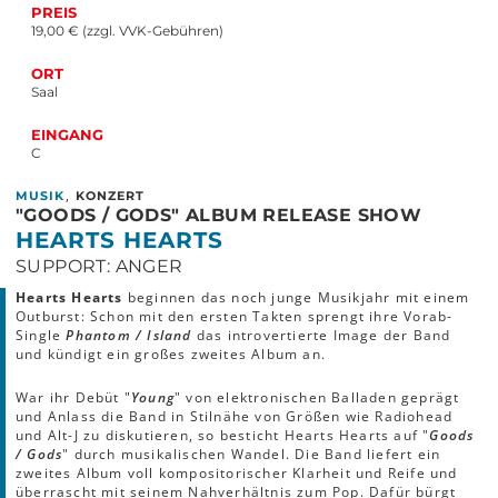
PREIS
19,00 € (zzgl. VVK-Gebühren)
ORT
Saal
EINGANG
C
,
MUSIK
KONZERT
"GOODS / GODS" ALBUM RELEASE SHOW
HEARTS HEARTS
SUPPORT: ANGER
Hearts Hearts
beginnen das noch junge Musikjahr mit einem
Outburst: Schon mit den ersten Takten sprengt ihre Vorab-
Single
Phantom / Island
das introvertierte Image der Band
und kündigt ein großes zweites Album an.
War ihr Debüt "
Young
" von elektronischen Balladen geprägt
und Anlass die Band in Stilnähe von Größen wie Radiohead
und Alt-J zu diskutieren, so besticht Hearts Hearts auf "
Goods
/ Gods
" durch musikalischen Wandel. Die Band liefert ein
zweites Album voll kompositorischer Klarheit und Reife und
überrascht mit seinem Nahverhältnis zum Pop. Dafür bürgt