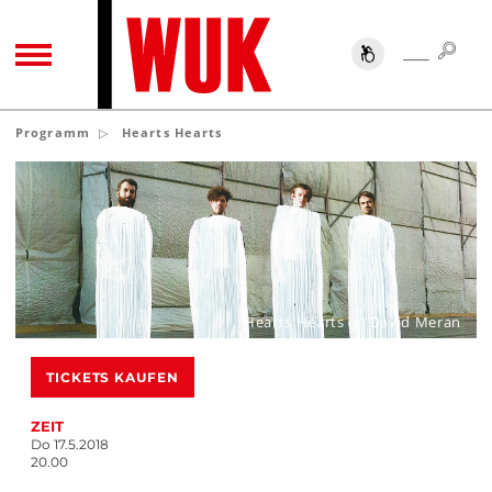
SUC
SUCHE
TOGGLE NAVIGATION
Programm
Hearts Hearts
Hearts Hearts (c) David Meran
TICKETS KAUFEN
ZEIT
Do 17.5.2018
20.00