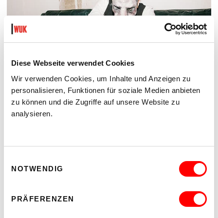
Diese Webseite verwendet Cookies
Wir verwenden Cookies, um Inhalte und Anzeigen zu
personalisieren, Funktionen für soziale Medien anbieten
zu können und die Zugriffe auf unsere Website zu
analysieren.
DER TÄUBLING
PLATZKONZERTE 2026
Di 11.8.2026
20.30
Einwilligungsauswahl
Hof
NOTWENDIG
MEHR LESEN
PRÄFERENZEN