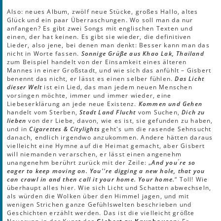
Also: neues Album, zwölf neue Stücke, großes Hallo, altes
Glück und ein paar Überraschungen. Wo soll man da nur
anfangen? Es gibt zwei Songs mit englischen Texten und
einen, der hat keinen. Es gibt sie wieder, die definitiven
Lieder, also jene, bei denen man denkt: Besser kann man das
nicht in Worte fassen.
Sonnige Grüße aus Khao Lak, Thailand
zum Beispiel handelt von der Einsamkeit eines älteren
Mannes in einer Großstadt, und wie sich das anfühlt – Gisbert
benennt das nicht, er lässt es einen selber fühlen.
Das Licht
dieser Welt
ist ein Lied, das man jedem neuen Menschen
vorsingen möchte, immer und immer wieder, eine
Liebeserklärung an jede neue Existenz.
Kommen und Gehen
handelt vom Sterben,
Stadt Land Flucht
vom Suchen,
Dich zu
lieben
von der Liebe, davon, wie es ist, sie gefunden zu haben,
und in
Cigarettes & Citylights
geht's um die rasende Sehnsucht
danach, endlich irgendwo anzukommen. Andere hätten daraus
vielleicht eine Hymne auf die Heimat gemacht, aber Gisbert
will niemanden verarschen, er lässt einen angenehm
unangenehm berührt zurück mit der Zeile: „
And you ́re so
eager to keep moving on. You''re digging a new hole, that you
can crawl in and then call it your home. Your home.
“ Toll! Wie
überhaupt alles hier. Wie sich Licht und Schatten abwechseln,
als würden die Wolken über den Himmel jagen, und mit
wenigen Strichen ganze Gefühlswelten beschrieben und
Geschichten erzählt werden. Das ist die vielleicht größte