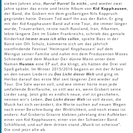
sieben Jahren also,
Hurra! Hurra! So nicht.
, und wieder zwei
Jahre später das erste und letzte Album von
Kid Kopphausen
,
der Band, die Gisbert mit dem großartigen Nils Koppruch
gegründet hatte. Dessen Tod warf ihn aus der Bahn. Er ging
mit der Kid Kopphausen-Band auf eine Tour, die immer länger
wurde, Trauerarbeit, reiste nach Russland, Iran, Albanien,
lebte längere Zeit im Süden Frankreichs, schrieb das geniale
Kinderlied
Immer muss ich alles sollen
, spielte Bass in der
Band von Olli Schulz, kümmerte sich um das jährlich
stattfindende Festival 'Heimspiel Knyphausen' auf dem
Weingut seiner Familie und nahm mit dem Produzenten Moses
Schneider und dem Musiker Der dünne Mann unter dem
Namen
Husten
eine EP auf, die klingt, als hätten die Drei viel
Spaß gehabt. Im Winter 2015/2016 begann er mit der Arbeit
an den neuen Liedern zu
Das Licht dieser Welt
und ging im
Herbst darauf das erste Mal seit längerer Zeit wieder auf
Tour. Die Säle waren voll, und wie immer hörte man jede
umfallende Bierflasche, so still war es, wenn Gisbert seine
Lieder sang. Jetzt gibt es endlich neue, viel ist geschehen,
nennen wir's Leben.
Das Licht dieser Welt
ist voll davon, die
Musik hat sich verändert, die Worte suchen auf neuen Wegen
nach einer Beschreibung der Wirklichkeit, und noch etwas ist
anders: Auf Gisberts Gitarre klebten jahrelang drei Aufkleber:
einer von Kid Kopphausen, einer von der Schweizer Band
Schöftland, und auf dem dritten stand „Musik ist scheisse“.
Die sind jetzt alle ab.