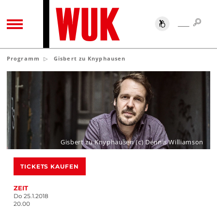
SUC
SUCHE
TOGGLE NAVIGATION
Programm
Gisbert zu Knyphausen
Gisbert zu Knyphausen (c) Dennis Williamson
TICKETS KAUFEN
ZEIT
Do 25.1.2018
20.00