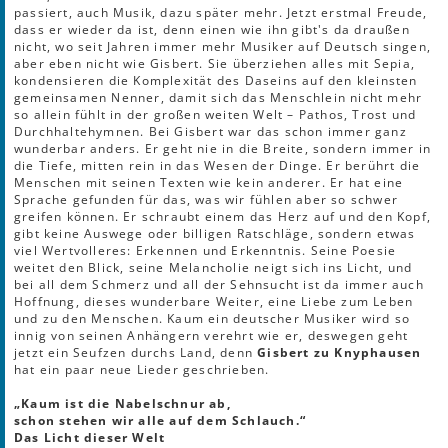
passiert, auch Musik, dazu später mehr. Jetzt erstmal Freude,
dass er wieder da ist, denn einen wie ihn gibt's da draußen
nicht, wo seit Jahren immer mehr Musiker auf Deutsch singen,
aber eben nicht wie Gisbert. Sie überziehen alles mit Sepia,
kondensieren die Komplexität des Daseins auf den kleinsten
gemeinsamen Nenner, damit sich das Menschlein nicht mehr
so allein fühlt in der großen weiten Welt – Pathos, Trost und
Durchhaltehymnen. Bei Gisbert war das schon immer ganz
wunderbar anders. Er geht nie in die Breite, sondern immer in
die Tiefe, mitten rein in das Wesen der Dinge. Er berührt die
Menschen mit seinen Texten wie kein anderer. Er hat eine
Sprache gefunden für das, was wir fühlen aber so schwer
greifen können. Er schraubt einem das Herz auf und den Kopf,
gibt keine Auswege oder billigen Ratschläge, sondern etwas
viel Wertvolleres: Erkennen und Erkenntnis. Seine Poesie
weitet den Blick, seine Melancholie neigt sich ins Licht, und
bei all dem Schmerz und all der Sehnsucht ist da immer auch
Hoffnung, dieses wunderbare Weiter, eine Liebe zum Leben
und zu den Menschen. Kaum ein deutscher Musiker wird so
innig von seinen Anhängern verehrt wie er, deswegen geht
jetzt ein Seufzen durchs Land, denn
Gisbert zu Knyphausen
hat ein paar neue Lieder geschrieben.
„Kaum ist die Nabelschnur ab,
schon stehen wir alle auf dem Schlauch.“
Das Licht dieser Welt