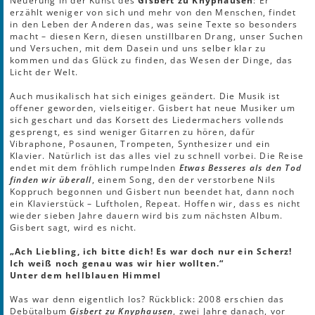
Neuerung in der Kunst des
Gisbert zu Knyphausen
: Er
erzählt weniger von sich und mehr von den Menschen, findet
in den Leben der Anderen das, was seine Texte so besonders
macht – diesen Kern, diesen unstillbaren Drang, unser Suchen
und Versuchen, mit dem Dasein und uns selber klar zu
kommen und das Glück zu finden, das Wesen der Dinge, das
Licht der Welt.
Auch musikalisch hat sich einiges geändert. Die Musik ist
offener geworden, vielseitiger. Gisbert hat neue Musiker um
sich geschart und das Korsett des Liedermachers vollends
gesprengt, es sind weniger Gitarren zu hören, dafür
Vibraphone, Posaunen, Trompeten, Synthesizer und ein
Klavier. Natürlich ist das alles viel zu schnell vorbei. Die Reise
endet mit dem fröhlich rumpelnden
Etwas Besseres als den Tod
finden wir überall
, einem Song, den der verstorbene Nils
Koppruch begonnen und Gisbert nun beendet hat, dann noch
ein Klavierstück – Luftholen, Repeat. Hoffen wir, dass es nicht
wieder sieben Jahre dauern wird bis zum nächsten Album.
Gisbert sagt, wird es nicht.
„Ach Liebling, ich bitte dich! Es war doch nur ein Scherz!
Ich weiß noch genau was wir hier wollten.“
Unter dem hellblauen Himmel
Was war denn eigentlich los? Rückblick: 2008 erschien das
Debütalbum
Gisbert zu Knyphausen
, zwei Jahre danach, vor