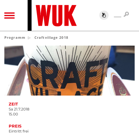
SUC
SUCHE
TOGGLE NAVIGATION
Programm
Craftvillage 2018
ZEIT
Sa 21.7.2018
15.00
PREIS
Eintritt frei