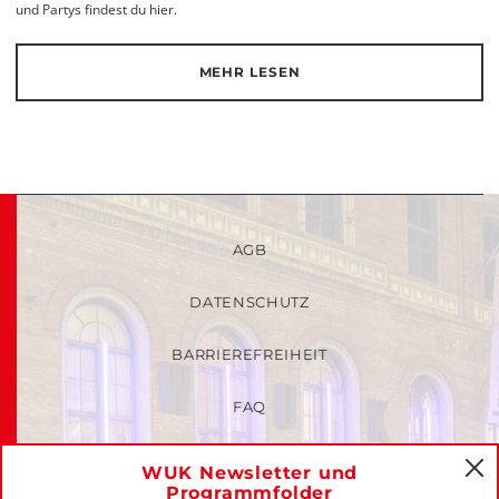
und Partys findest du hier.
MEHR LESEN
AGB
DATENSCHUTZ
BARRIEREFREIHEIT
FAQ
KINDER- UND JUGENDSCHUTZRICHTLINIEN
WUK Newsletter und
C
Programmfolder