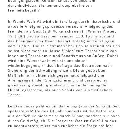
bedingungslosen Konsumismus, von unserem
durchindividualisierten und utopiebefreiten
Freiheitsbegriff?
In Wunde Welt #2 wird ein Streifzug durch historische und
aktuelle Aneignungsprozesse versucht: Aneignung des
Fremden als Gast (z.B. Völkerschauen im Wiener Prater,
19. Jhdt.) und zu Gast bei Fremden (z.B. Tourismus und
das Phänomen der Beach Resort Hotels) und ein Bogen
vom 'sich zu Hause nicht mehr bei sich selbst und bei sich
selbst nicht mehr zu Hause fühlen’ zum Terrorismus von
Innen und Terrorismus und Fanatismus von Außen. Dabei
wird eine Wunschwelt, wie sie uns aktuell
wiederbegegnet, kritisch befragt: das Bestreben nach
Sicherung der EU-Außengrenzen. Die angestrebten
Maßnahmen richten sich gegen nationalstaatliche
Alleingänge in der Grenzsicherung und versprechen
gleichzeitig sowohl grundsätzliche Eindämmung der
Flüchtlingsströme, als auch Schutz vor islamistischem
Terror.
Letzten Endes geht es um Befreiung (aus der Schuld). Seit
spätestens Mitte des 19. Jahrhunderts ist die Befreiung
aus der Schuld nicht mehr durch Sühne, sondern nur noch
durch Geld möglich. Die Frage ist: Was ist Geld? Um das
zu beantworten, muss man zunächst die Frage stellen: