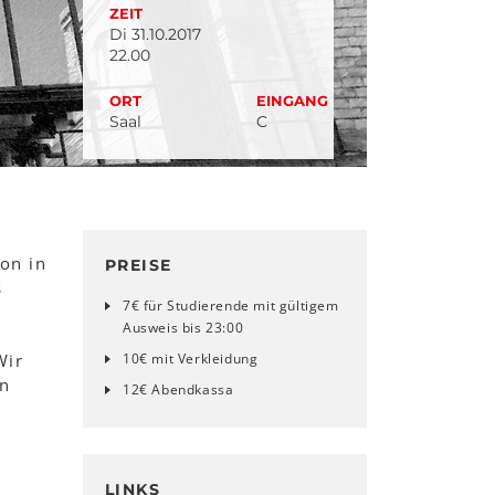
ZEIT
Di 31.10.2017
22.00
ORT
EINGANG
Saal
C
on in
PREISE
s
7€ für Studierende mit gültigem
Ausweis bis 23:00
Wir
10€ mit Verkleidung
in
12€ Abendkassa
LINKS