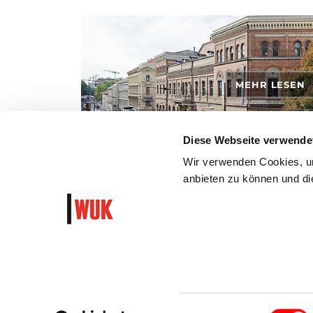
MEHR LESEN
Diese Webseite verwende
Wir verwenden Cookies, um
anbieten zu können und die
So kommst du mit den öffentlichen Verkehrsmitteln, zu
dem Auto ins WUK.
WUK Newsletter und Progra
Garantiert algorithmusfrei und ohne Hass
Einwilligungsauswahl