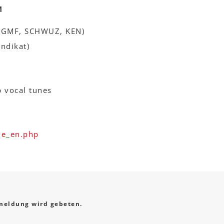
M
 (GMF, SCHWUZ, KEN)
ündikat)
p vocal tunes
one_en.php
eldung wird gebeten.