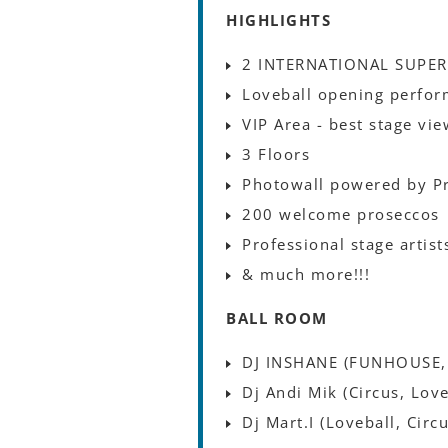
HIGHLIGHTS
2 INTERNATIONAL SUPER 
Loveball opening perfo
VIP Area - best stage vie
3 Floors
Photowall powered by Pr
200 welcome proseccos
Professional stage artis
& much more!!!
BALL ROOM
DJ INSHANE (FUNHOUSE,
Dj Andi Mik (Circus, Love
Dj Mart.I (Loveball, Circ