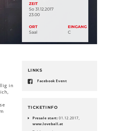
ZEIT
So 31.12.2017
23.00
ORT
EINGANG
Saal
C
LINKS
Facebook Event
lig in
ich,
se
TICKETINFO
em
Presale start:
01.12.2017,
www.loveball.at