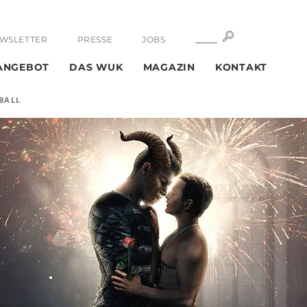
SUCHE
SUCHE
WSLETTER
PRESSE
JOBS
ANGEBOT
DAS WUK
MAGAZIN
KONTAKT
EBALL