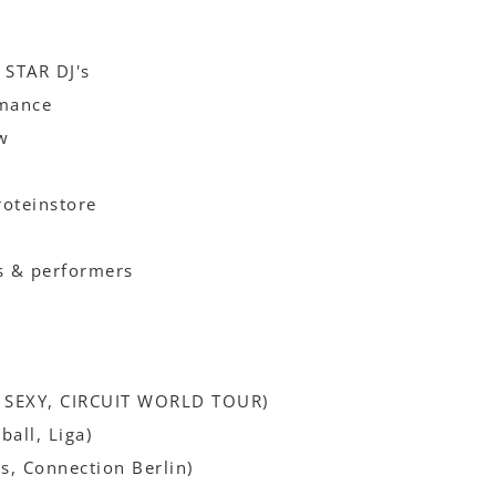
STAR DJ's
rmance
w
oteinstore
ts & performers
 SEXY, CIRCUIT WORLD TOUR)
ball, Liga)
us, Connection Berlin)