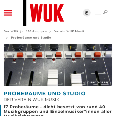
SUC
SUCHE
TOGGLE NAVIGATION
Das WUK
150 Gruppen
Verein WUK Musik
Proberäume und Studio
(c) Florian Wieser
PROBERÄUME UND STUDIO
DER VEREIN WUK MUSIK
17 Proberäume - dicht besetzt von rund 40
Musikgruppen und Einzelmusiker*innen aller