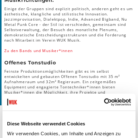
Musikrichtungen.
Einige der Gruppen sind explizit politisch, anderen geht es um
ästhetische, klangliche und stilistische Innovation.
Jazzimprovisation, Dialektpop, Indie, Advanced Bigband, Nu
Metal Punk Core - der Stil ist verschieden, gemeinsam sind
Selbstverwaltung, der Besuch des monatliche Plenums,
demokratische Entscheidungsstrukturen und die Forderung
nach Mitarbeit im Verein WUK Musik.
Zu den Bands und Musiker*innen
Offenes Tonstudio
Feinste Produktionsmöglichkeiten gibt es im selbst
entwickelten und gebauten Offenen Tonstudio mit 35 m²
Aufnahmeraum und 32m² Regieraum. Ein zeitgemäßes
Equipment und engagierte Tontechniker*innen bieten
Musiker*innen die Möglichkeit, ihre Projekte und
Produktionen professionell und kostengünstig mischen und
aufnehmen zu können.
Diese Webseite verwendet Cookies
KONTAKT
Wir verwenden Cookies, um Inhalte und Anzeigen zu
Raumvergabe und Bands: