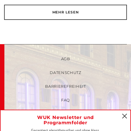
MEHR LESEN
AGB
DATENSCHUTZ
BARRIEREFREIHEIT
FAQ
KINDER- UND JUGENDSCHUTZRICHTLINIEN
WUK Newsletter und
C
Programmfolder
MITGLIEDER-LOGIN
Garantiert algorithmusfrei und ohne Hass.