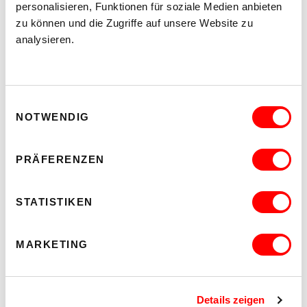
personalisieren, Funktionen für soziale Medien anbieten
vorstand
@
wukmusik
.
at
zu können und die Zugriffe auf unsere Website zu
analysieren.
WUK Tonstudio:
wukstudio
@
gmail
.
com
Einwilligungsauswahl
BEREICHSPLENUM
NOTWENDIG
Jeden ersten Mittwoch im Monat, 19 Uhr
PRÄFERENZEN
STATISTIKEN
ZURÜCK ZU ALLEN GRUPPEN
MARKETING
Details zeigen